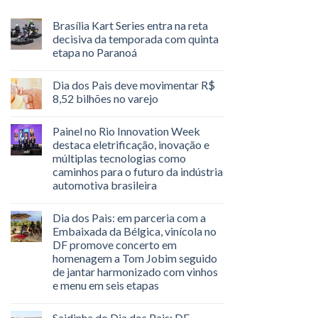
Brasília Kart Series entra na reta
decisiva da temporada com quinta
etapa no Paranoá
Dia dos Pais deve movimentar R$
8,52 bilhões no varejo
Painel no Rio Innovation Week
destaca eletrificação, inovação e
múltiplas tecnologias como
caminhos para o futuro da indústria
automotiva brasileira
Dia dos Pais: em parceria com a
Embaixada da Bélgica, vinícola no
DF promove concerto em
homenagem a Tom Jobim seguido
de jantar harmonizado com vinhos
e menu em seis etapas
Saidinha do Dia dos Pais: DF