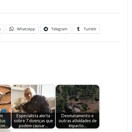
n
WhatsApp
Telegram
Tumblr
om
Especialista alerta
Desmatamento e
tus
sobre 7 doenças que
outras atividades de
com…
podem causar…
impacto…