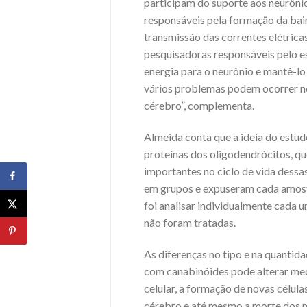
participam do suporte aos neurônio
responsáveis pela formação da bain
transmissão das correntes elétricas
pesquisadoras responsáveis pelo e
energia para o neurônio e mantê-lo
vários problemas podem ocorrer n
cérebro”, complementa.
Almeida conta que a ideia do estud
proteínas dos oligodendrócitos, qu
importantes no ciclo de vida dessas
em grupos e expuseram cada amostr
foi analisar individualmente cada 
não foram tratadas.
As diferenças no tipo e na quantid
com canabinóides pode alterar me
celular, a formação de novas célul
cérebro e até mesmo a morte dos