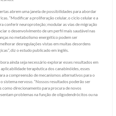
ertas abrem uma janela de possibilidades para abordar
cas. “Modificar a proliferação celular, o ciclo celular e a
ara conferir neuroproteção; modular as vias de migração
enciar o desenvolvimento de um perfil mais saudável nas
danças no metabolismo energético podem ser
 melhorar desregulações vistas em muitas desordens
cas”, diz o estudo publicado em inglês.
mbora ainda seja necessário explorar esses resultados em
aplicabilidade terapêutica dos canabinóides, esses
ara a compreensão de mecanismos alternativos para o
o sistema nervoso. “Nossos resultados poderão ser
es como direcionamento para procura de novos
esentam problemas na função de oligodendrócitos ou na