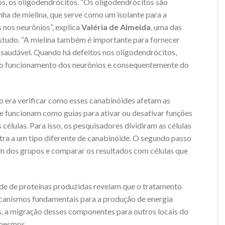
s, os oligodendrócitos. “Os oligodendrócitos são
ha de mielina, que serve como um isolante para a
 nos neurônios”, explica
Valéria de Almeida
, uma das
studo. “A mielina também é importante para fornecer
 saudável. Quando há defeitos nos oligodendrócitos,
o funcionamento dos neurônios e consequentemente do
o era verificar como esses canabinóides afetam as
e funcionam como guias para ativar ou desativar funções
 células. Para isso, os pesquisadores dividiram as células
a a um tipo diferente de canabinóide. O segundo passo
um dos grupos e comparar os resultados com células que
ade de proteínas produzidas revelam que o tratamento
canismos fundamentais para a produção de energia
as, a migração desses componentes para outros locais do
 mesmos.