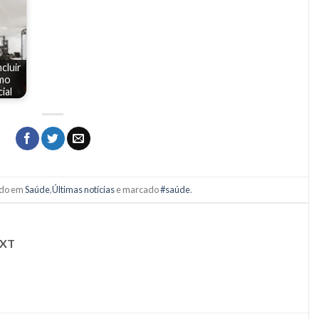
cluir
omo
ial
tado em
Saúde
,
Últimas notícias
e marcado
#saúde
.
XT