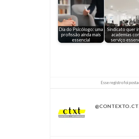
Dia do Psicólogo: uma
Sindicato quer in
profissão ainda mais
academias c
essencial
serviço essenc
Esse registro foi pos
@CONTEXTO.CT