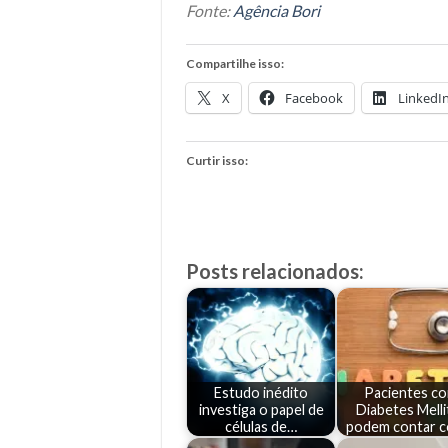
Fonte:
Agência Bori
Compartilhe isso:
X
Facebook
LinkedI
Curtir isso:
Posts relacionados:
Estudo inédito
Pacientes c
investiga o papel de
Diabetes Melli
células de…
podem contar 