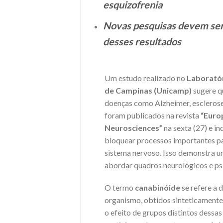
esquizofrenia
Novas pesquisas devem ser r
desses resultados
Um estudo realizado no
Laboratór
de Campinas (Unicamp)
sugere q
doenças como Alzheimer, esclerose 
foram publicados na revista
“Europ
Neurosciences”
na sexta (27) e i
bloquear processos importantes pa
sistema nervoso. Isso demonstra u
abordar quadros neurológicos e psi
O termo
canabinóide
se refere a
organismo, obtidos sinteticamente
o efeito de grupos distintos dessa