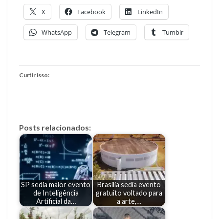
X
Facebook
LinkedIn
WhatsApp
Telegram
Tumblr
Curtir isso:
Posts relacionados:
SP sedia maior evento
Brasília sedia evento
de Inteligência
gratuito voltado para
Artificial da…
a arte,…