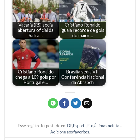
Vacaria (RS) sedia
Cristiano Ronaldo
abertura oficial da
iguala recorde de gols
Safra…
do maior…
Cristiano Ronaldo
Brasilia sedia VII
chega a 109 gols por
Conferência Nacional
Portugal e…
da Abrapch
Esse registro foi postado em
DF
,
Esporte
,
Etc
,
Últimas notícias
.
Adicione aos favoritos
.