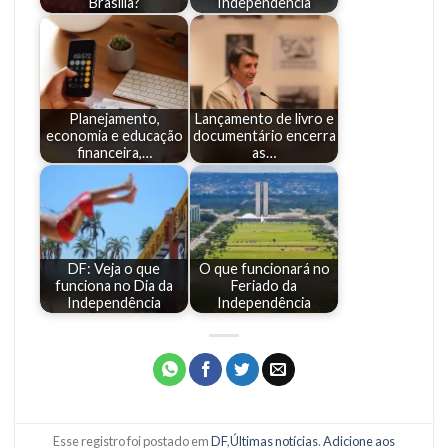
Brasília?
Independência
Planejamento,
Lançamento de livro e
economia e educação
documentário encerra
financeira,…
as…
DF: Veja o que
O que funcionará no
funciona no Dia da
Feriado da
Independência
Independência
Esse registro foi postado em
DF
,
Últimas notícias
.
Adicione aos