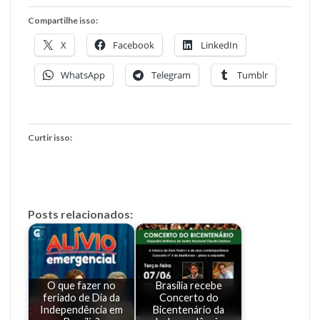
Compartilhe isso:
X
Facebook
LinkedIn
WhatsApp
Telegram
Tumblr
Curtir isso:
Posts relacionados:
O que fazer no
Brasília recebe
feriado de Dia da
Concerto do
Independência em
Bicentenário da