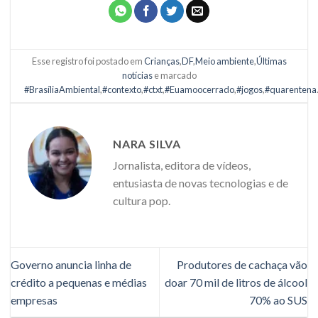
Esse registro foi postado em
Crianças
,
DF
,
Meio ambiente
,
Últimas
notícias
e marcado
#BrasíliaAmbiental
,
#contexto
,
#ctxt
,
#Euamoocerrado
,
#jogos
,
#quarentena
NARA SILVA
Jornalista, editora de vídeos,
entusiasta de novas tecnologias e de
cultura pop.
Governo anuncia linha de
Produtores de cachaça vão
crédito a pequenas e médias
doar 70 mil de litros de álcool
empresas
70% ao SUS