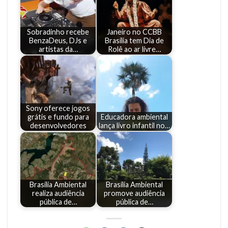
Sobradinho recebe
Janeiro no CCBB
BenzaDeus, DJs e
Brasília tem Dia de
artistas da…
Rolê ao ar livre…
Sony oferece jogos
grátis e fundo para
Educadora ambiental
desenvolvedores
lança livro infantil no…
Brasília Ambiental
Brasília Ambiental
realiza audiência
promove audiência
pública de…
pública de…