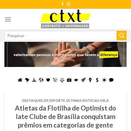
Skip
to
content
DESTAQUES
,
DF
,
ESPORTE
,
ÚLTIMAS NOTÍCIAS
,
VELA
Atletas da Flotilha de Optimist do
Iate Clube de Brasília conquistam
prêmios em categorias de gente