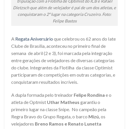
tripulação com a Flotilha de Optimist do ICB e Rafael
Dietzsch que além de velejador é pai de um dos atletas, e
conquistaram o 2º lugar na categoria Cruzeiro. Foto:
Felipe Bastos
A
Regata Aniversário
que celebrou os 62 anos do Iate
Clube de Brasília, aconteceu no primeiro final de
semana de abril (2 e 3), foi marcada pela integração
entre gerações de velejadores de diversas categorias
do clube. Integrantes da Flotilha da classe Optimist
participaram de competições em outras categorias, e
conquistaram resultados incríveis.
A dupla formada pelo treinador
Felipe Rondina
e o
atleta de Optmist
Uthar Matheus
garantiu o
primeiro lugar na classe Snipe. No campeão pela
Regra Bravo do Grupo Regata, o barco
Mizú,
os
velejadores
Breno Ramos e Renato Lunetta