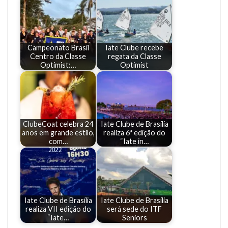
Campeonato Brasil
Iate Clube recebe
Centro da Classe
regata da Classe
Optimist:…
Optimist
ClubeCoat celebra 24
Iate Clube de Brasília
anos em grande estilo,
realiza 6ª edição do
com…
“Iate in…
Iate Clube de Brasília
Iate Clube de Brasília
realiza VII edição do
será sede do ITF
“Iate…
Seniors