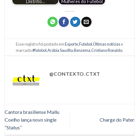
Distrito…
Mulheres do Futebol
Esse registro foi postado em
Esporte
,
Futebol
,
Últimas notícias
e
marcado
#futebol
,
Arábia Saudita
,
Benzema
,
Cristiano Ronaldo
.
@CONTEXTO.CTXT
Cantora brasiliense Mallu
Coelho lança novo single
Charge do Pater
“Status”