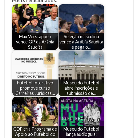
Posts relacionados:
Max Verstappen
Seleção masculina
vence GP da Arábia
vence a Arábia Saudita
Saudita
e pega o…
Futebol Interativo
Museu do Futebol
promove curso
abre inscrições e
Carreiras Jurídicas…
submissão de…
GDF cria Programa de
Museu do Futebol
Apoio ao Futebol do
lança audioguia: