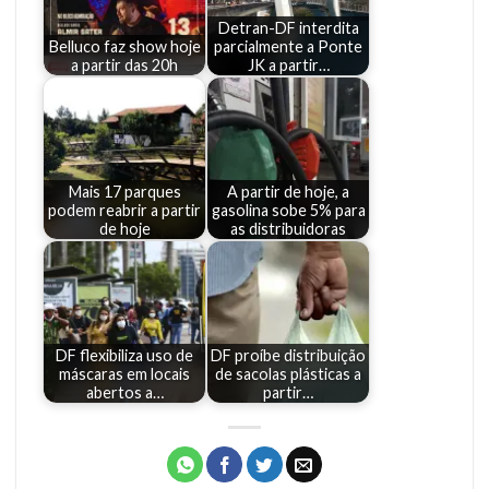
Detran-DF interdita
Belluco faz show hoje
parcialmente a Ponte
a partir das 20h
JK a partir…
Mais 17 parques
A partir de hoje, a
podem reabrir a partir
gasolina sobe 5% para
de hoje
as distribuidoras
DF flexibiliza uso de
DF proíbe distribuição
máscaras em locais
de sacolas plásticas a
abertos a…
partir…