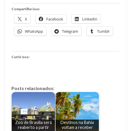
Compartilhe isso:
X
Facebook
LinkedIn
WhatsApp
Telegram
Tumblr
Curtir isso:
Posts relacionados:
Zoo de Brasília será
Destinos na Bahia
reaberto a partir
voltam a receber