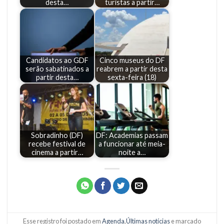
desta…
turistas a partir…
Candidatos ao GDF
Cinco museus do DF
serão sabatinados a
reabrem a partir desta
partir desta…
sexta-feira (18)
Sobradinho (DF)
DF: Academias passam
recebe festival de
a funcionar até meia-
cinema a partir…
noite a…
Esse registro foi postado em
Agenda
,
Últimas notícias
e marcado