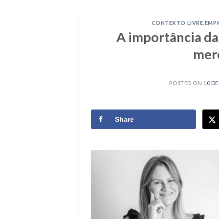
CONTEXTO LIVRE
,
EMP
A importância das
merc
POSTED ON
10 D
Share