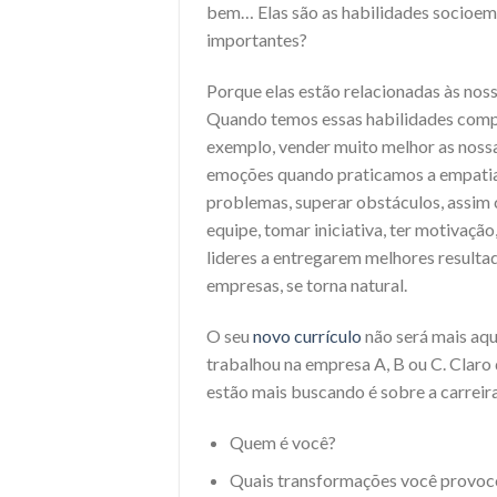
bem… Elas são as habilidades socioemoc
importantes?
Porque elas estão relacionadas às nossa
Quando temos essas habilidades comp
exemplo, vender muito melhor as nossa
emoções quando praticamos a empatia,
problemas, superar obstáculos, assim 
equipe, tomar iniciativa, ter motivação,
lideres a entregarem melhores resulta
empresas, se torna natural.
O seu
novo currículo
não será mais aqu
trabalhou na empresa A, B ou C. Claro
estão mais buscando é sobre a carreira
Quem é você?
Quais transformações você provoc