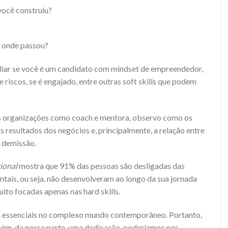
 você construiu?
 onde passou?
iar se você é um candidato com mindset de empreendedor,
ume riscos, se é engajado, entre outras soft skills que podem
s organizações como coach e mentora, observo como os
esultados dos negócios e, principalmente, a relação entre
à demissão.
ional
mostra que 91% das pessoas são desligadas das
is, ou seja, não desenvolveram ao longo da sua jornada
muito focadas apenas nas hard skills.
am essenciais no complexo mundo contemporâneo. Portanto,
ém, da nossa parte, uma dedicação, poderíamos nos