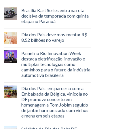
Brasília Kart Series entra na reta
decisiva da temporada com quinta
etapa no Paranoá
Dia dos Pais deve movimentar R$
8,52 bilhões no varejo
Painel no Rio Innovation Week
destaca eletrificação, inovação e
múltiplas tecnologias como
caminhos para o futuro da indústria
automotiva brasileira
Dia dos Pais: em parceria com a
Embaixada da Bélgica, vinícola no
DF promove concerto em
homenagem a Tom Jobim seguido
de jantar harmonizado com vinhos
e menu em seis etapas
Saidinha do Dia dos Pais: DF