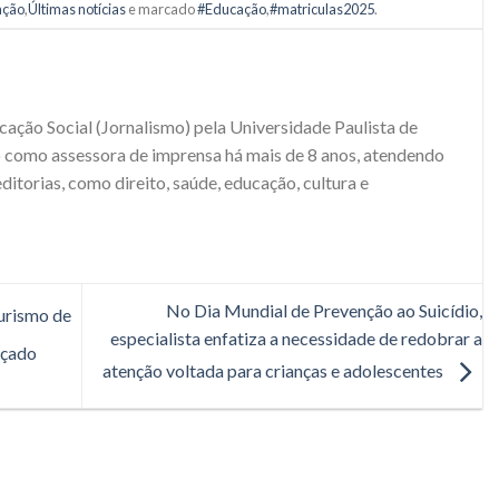
ação
,
Últimas notícias
e marcado
#Educação
,
#matriculas2025
.
ção Social (Jornalismo) pela Universidade Paulista de
tuo como assessora de imprensa há mais de 8 anos, atendendo
editorias, como direito, saúde, educação, cultura e
No Dia Mundial de Prevenção ao Suicídio,
urismo de
especialista enfatiza a necessidade de redobrar a
nçado
atenção voltada para crianças e adolescentes