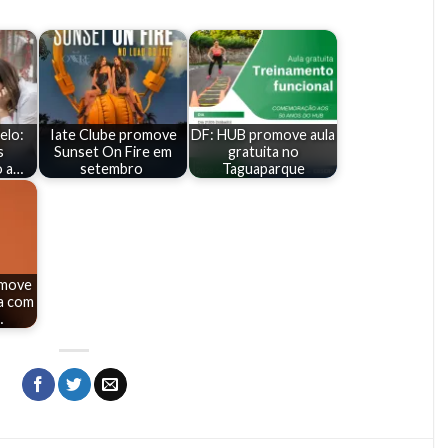
elo:
Iate Clube promove
DF: HUB promove aula
s
Sunset On Fire em
gratuita no
o a…
setembro
Taguaparque
omove
a com
…