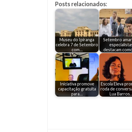
Posts relacionados:
Museu do Ipiranga
Setembro amar
celebra 7 de Setembro
especialista
com…
destacam com
Iniciativa promove
Escola Eleva pr
capacitação gratuita
roda de convers
para…
Lua Barros