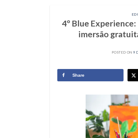
ED
4º Blue Experience
imersão gratuit
POSTED ON
9 
Share