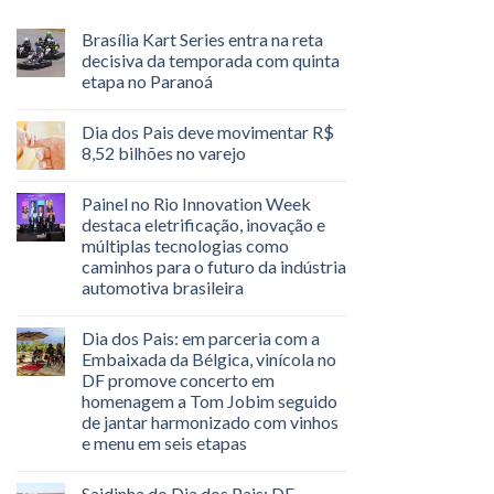
Brasília Kart Series entra na reta
decisiva da temporada com quinta
etapa no Paranoá
Dia dos Pais deve movimentar R$
8,52 bilhões no varejo
Painel no Rio Innovation Week
destaca eletrificação, inovação e
múltiplas tecnologias como
caminhos para o futuro da indústria
automotiva brasileira
Dia dos Pais: em parceria com a
Embaixada da Bélgica, vinícola no
DF promove concerto em
homenagem a Tom Jobim seguido
de jantar harmonizado com vinhos
e menu em seis etapas
Saidinha do Dia dos Pais: DF