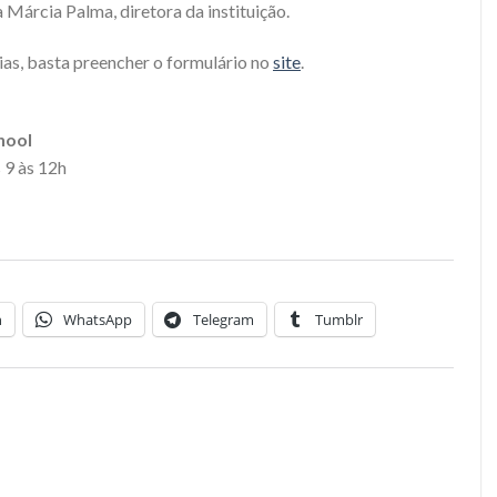
 Márcia Palma, diretora da instituição.
ias, basta preencher o formulário no
site
.
hool
 9 às 12h
n
WhatsApp
Telegram
Tumblr