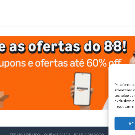
Para fornece
armazenar e/
tecnologias
exclusivos n
negativamen
AC
TERMOS DE USO
QUEM SOMOS
FALE CONOSCO
ANUNCIE