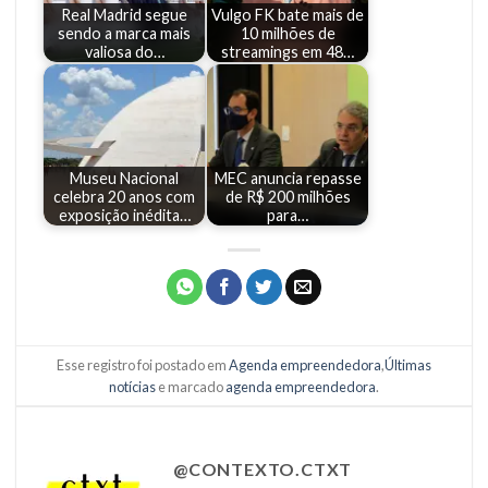
Real Madrid segue
Vulgo FK bate mais de
sendo a marca mais
10 milhões de
valiosa do…
streamings em 48…
Museu Nacional
MEC anuncia repasse
celebra 20 anos com
de R$ 200 milhões
exposição inédita…
para…
Esse registro foi postado em
Agenda empreendedora
,
Últimas
notícias
e marcado
agenda empreendedora
.
@CONTEXTO.CTXT