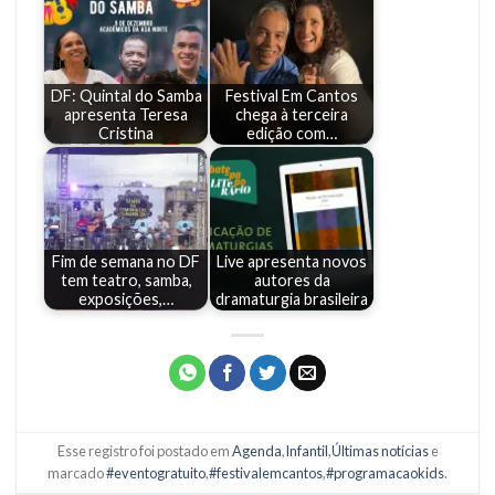
DF: Quintal do Samba
Festival Em Cantos
apresenta Teresa
chega à terceira
Cristina
edição com…
Fim de semana no DF
Live apresenta novos
tem teatro, samba,
autores da
exposições,…
dramaturgia brasileira
Esse registro foi postado em
Agenda
,
Infantil
,
Últimas notícias
e
marcado
#eventogratuito
,
#festivalemcantos
,
#programacaokids
.