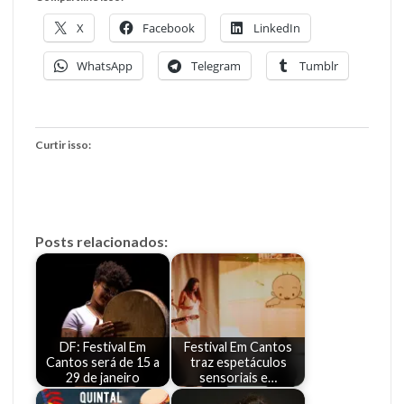
X
Facebook
LinkedIn
WhatsApp
Telegram
Tumblr
Curtir isso:
Posts relacionados:
DF: Festival Em
Festival Em Cantos
Cantos será de 15 a
traz espetáculos
29 de janeiro
sensoriais e…