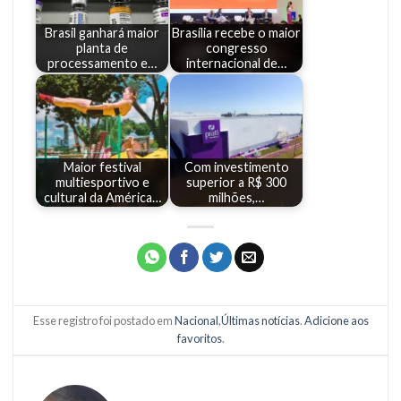
Brasil ganhará maior
Brasília recebe o maior
planta de
congresso
processamento e…
internacional de…
Maior festival
Com investimento
multiesportivo e
superior a R$ 300
cultural da América…
milhões,…
Esse registro foi postado em
Nacional
,
Últimas notícias
.
Adicione aos
favoritos
.