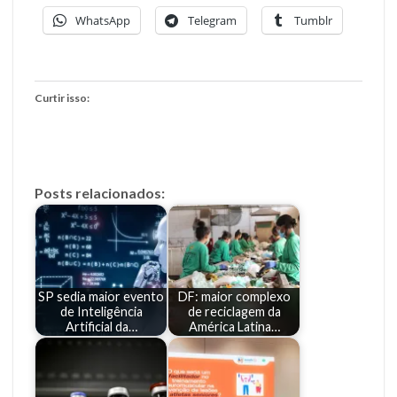
WhatsApp
Telegram
Tumblr
Curtir isso:
Posts relacionados:
SP sedia maior evento
DF: maior complexo
de Inteligência
de reciclagem da
Artificial da…
América Latina…