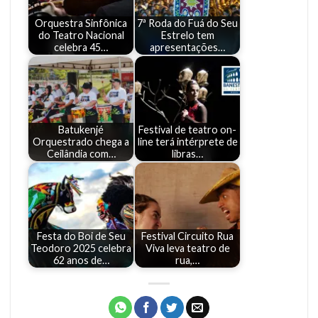
Orquestra Sinfônica
7ª Roda do Fuá do Seu
do Teatro Nacional
Estrelo tem
celebra 45…
apresentações…
Batukenjé
Festival de teatro on-
Orquestrado chega a
line terá intérprete de
Ceilândia com…
libras…
Festa do Boi de Seu
Festival Circuito Rua
Teodoro 2025 celebra
Viva leva teatro de
62 anos de…
rua,…