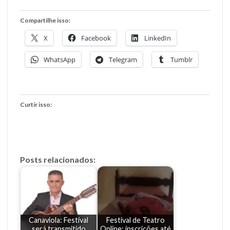
Compartilhe isso:
X
Facebook
LinkedIn
WhatsApp
Telegram
Tumblr
Curtir isso:
Posts relacionados:
Canaviola: Festival
Festival de Teatro
será transmitido
Online: inscrições até