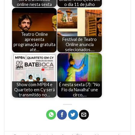
online nesta sexta
o dia 11 de julho
Teatro Online
apresenta
Festival de Teatro
programação gratuita
Online anuncia
até…
selecionados.…
Show com MPB4 e
É nesta sexta (7): “No
Quarteto em Cy será
Fio da Navalha” une
transmitido no…
circo,…