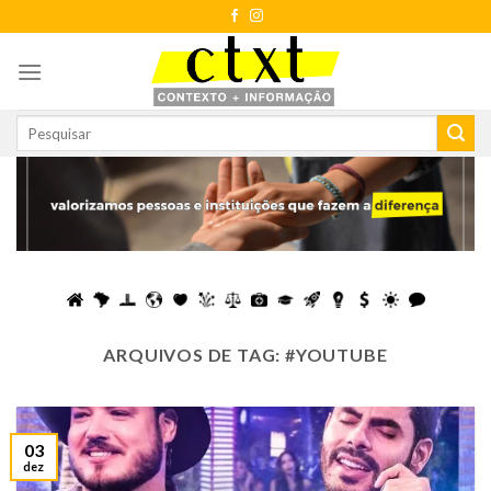
Skip
to
content
ARQUIVOS DE TAG:
#YOUTUBE
03
dez