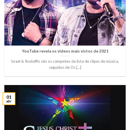
YouTube revela os vídeos mais vistos de 2021
Israel & Rodolffo são os campeões da lista de clipes de música,
seguidos de Os [...]
01
abr