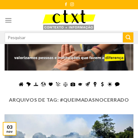
Skip
to
content
ARQUIVOS DE TAG:
#QUEIMADASNOCERRADO
03
nov