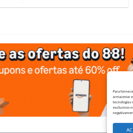
Para fornece
armazenar e/
tecnologias
exclusivos n
negativamen
AC