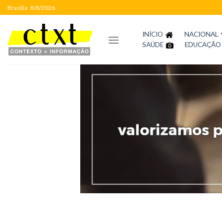
Skip
Brasília
8/8/2026
to
content
INÍCIO
NACIONAL
SAÚDE
EDUCAÇÃO