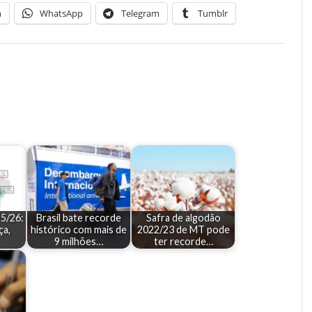
n
WhatsApp
Telegram
Tumblr
25/26:
Brasil bate recorde
Safra de algodão
ça,
histórico com mais de
2022/23 de MT pode
9 milhões…
ter recorde…