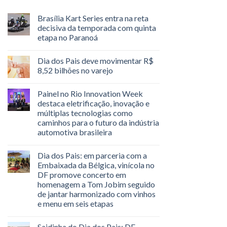
Brasília Kart Series entra na reta
decisiva da temporada com quinta
etapa no Paranoá
Dia dos Pais deve movimentar R$
8,52 bilhões no varejo
Painel no Rio Innovation Week
destaca eletrificação, inovação e
múltiplas tecnologias como
caminhos para o futuro da indústria
automotiva brasileira
Dia dos Pais: em parceria com a
Embaixada da Bélgica, vinícola no
DF promove concerto em
homenagem a Tom Jobim seguido
de jantar harmonizado com vinhos
e menu em seis etapas
Saidinha do Dia dos Pais: DF