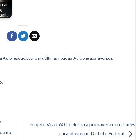
erar
de
asil…
ra
,
Agronegócio
,
Economia
,
Últimas notícias
.
Adicione aos favoritos
.
XT
a
Projeto Viver 60+ celebra a primavera com bailes
de no
para idosos no Distrito Federal