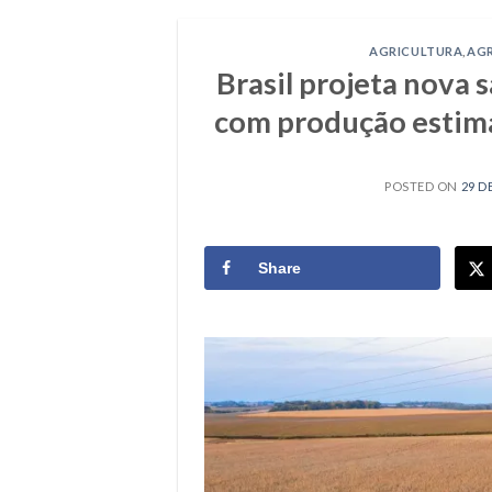
AGRICULTURA
,
AG
Brasil projeta nova 
com produção estim
POSTED ON
29 D
Share