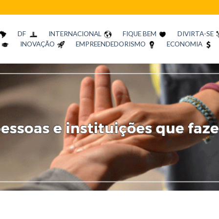
DF
INTERNACIONAL
FIQUE BEM
DIVIRTA-SE
INOVAÇÃO
EMPREENDEDORISMO
ECONOMIA