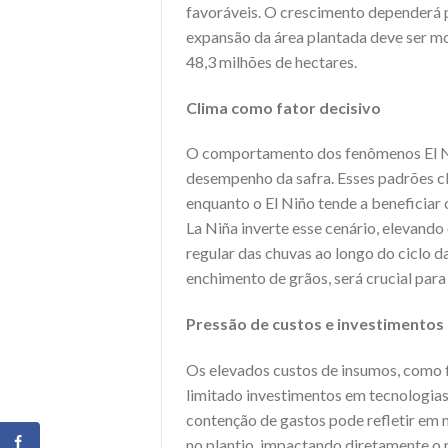
favoráveis. O crescimento dependerá 
expansão da área plantada deve ser m
48,3 milhões de hectares.
Clima como fator decisivo
O comportamento dos fenômenos El Ni
desempenho da safra. Esses padrões c
enquanto o El Niño tende a beneficiar 
La Niña inverte esse cenário, elevando
regular das chuvas ao longo do ciclo da
enchimento de grãos, será crucial para
Pressão de custos e investimentos
Os elevados custos de insumos, como f
limitado investimentos em tecnologias
contenção de gastos pode refletir em 
no plantio, impactando diretamente o r