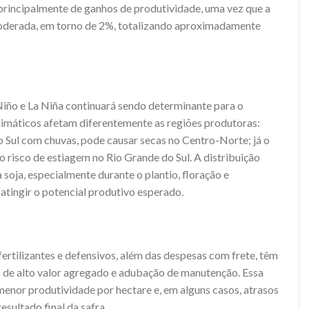
principalmente de ganhos de produtividade, uma vez que a
oderada, em torno de 2%, totalizando aproximadamente
ño e La Niña continuará sendo determinante para o
limáticos afetam diferentemente as regiões produtoras:
o Sul com chuvas, pode causar secas no Centro-Norte; já o
 o risco de estiagem no Rio Grande do Sul. A distribuição
 soja, especialmente durante o plantio, floração e
 atingir o potencial produtivo esperado.
ertilizantes e defensivos, além das despesas com frete, têm
 de alto valor agregado e adubação de manutenção. Essa
menor produtividade por hectare e, em alguns casos, atrasos
esultado final da safra.