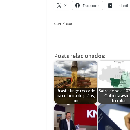
X
Facebook
LinkedI
Curtir isso:
Posts relacionados:
Brasil atinge recorde
Safra de soja 20
na colheita de grãos,
Colheita avan
com…
derruba…