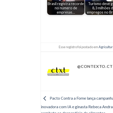
Brasil registra recorde
Turismo deve g
no número de
8,3 milhões 
empresas…
empregos no Br
Esse registro foi postado em
Agricultu
@CONTEXTO.CT
Pacto Contra a Fome lança campanh
inovadora com IA e ginasta Rebeca Andra
combate ao desperdício de alimentos