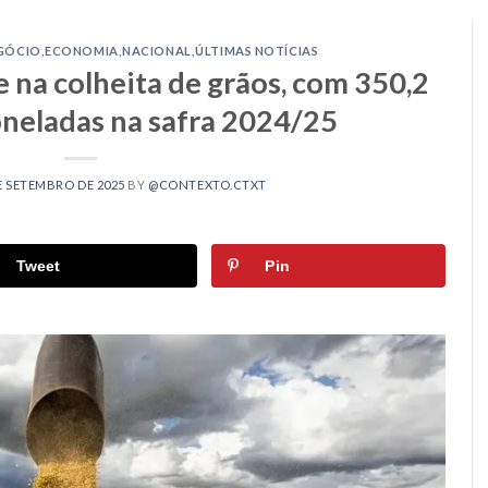
GÓCIO
,
ECONOMIA
,
NACIONAL
,
ÚLTIMAS NOTÍCIAS
e na colheita de grãos, com 350,2
oneladas na safra 2024/25
E SETEMBRO DE 2025
BY
@CONTEXTO.CTXT
Tweet
Pin