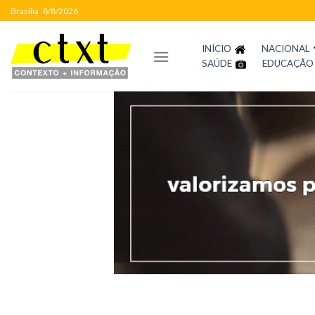
Skip
Brasília
8/8/2026
to
content
INÍCIO
NACIONAL
SAÚDE
EDUCAÇÃO