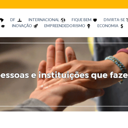
DF
INTERNACIONAL
FIQUE BEM
DIVIRTA-SE
INOVAÇÃO
EMPREENDEDORISMO
ECONOMIA