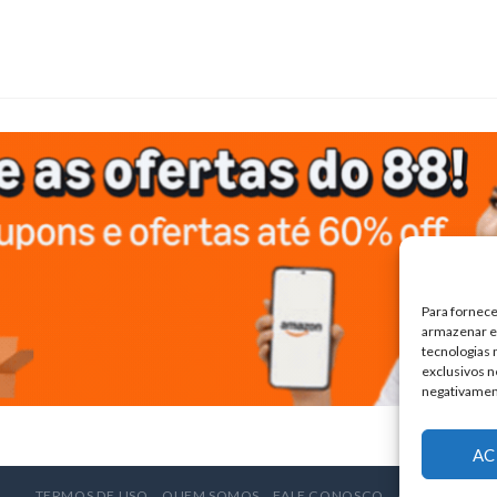
Para fornece
armazenar e/
tecnologias
exclusivos n
negativamen
AC
TERMOS DE USO
QUEM SOMOS
FALE CONOSCO
ANUNCIE