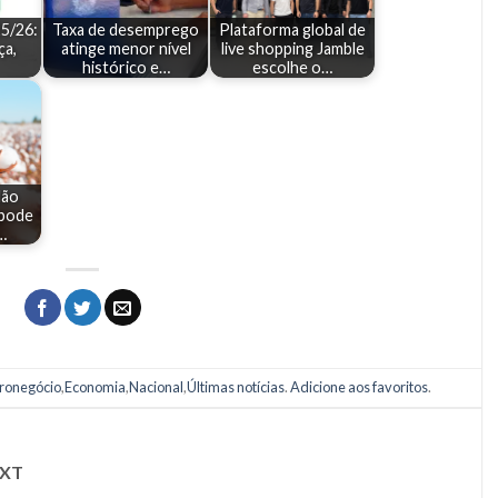
25/26:
Taxa de desemprego
Plataforma global de
ça,
atinge menor nível
live shopping Jamble
histórico e…
escolhe o…
dão
pode
…
ronegócio
,
Economia
,
Nacional
,
Últimas notícias
.
Adicione aos favoritos
.
XT