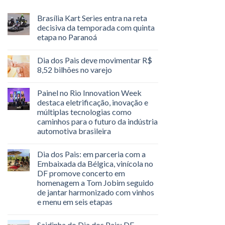
Brasília Kart Series entra na reta
decisiva da temporada com quinta
etapa no Paranoá
Dia dos Pais deve movimentar R$
8,52 bilhões no varejo
Painel no Rio Innovation Week
destaca eletrificação, inovação e
múltiplas tecnologias como
caminhos para o futuro da indústria
automotiva brasileira
Dia dos Pais: em parceria com a
Embaixada da Bélgica, vinícola no
DF promove concerto em
homenagem a Tom Jobim seguido
de jantar harmonizado com vinhos
e menu em seis etapas
Saidinha do Dia dos Pais: DF