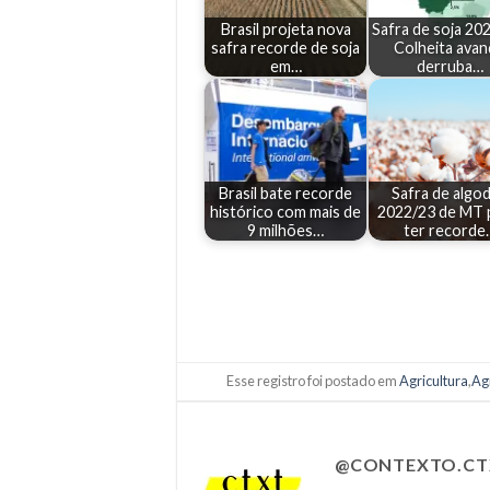
Brasil projeta nova
Safra de soja 20
safra recorde de soja
Colheita avan
em…
derruba…
Brasil bate recorde
Safra de algo
histórico com mais de
2022/23 de MT 
9 milhões…
ter recorde
Esse registro foi postado em
Agricultura
,
Ag
@CONTEXTO.CT