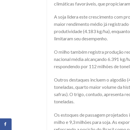
climáticas favoráveis, que propiciaram
A soja lidera este crescimento com p
maior rendimento médio já registrado 
produtividade (4.183 kg/ha), enquanto
limitaram seu desempenho.
O milho também registra produção rec
nacional média alcançando 6.391 kg/ha
respondendo por 112 milhões de tonel
Outros destaques incluem o algodão (4
toneladas, quarto maior volume da hist
safras). O trigo, contudo, apresenta 
toneladas.
Os estoques de passagem projetados i
milho e 9,3 milhões para soja. As expo
reforçando a posição do Brasil como p