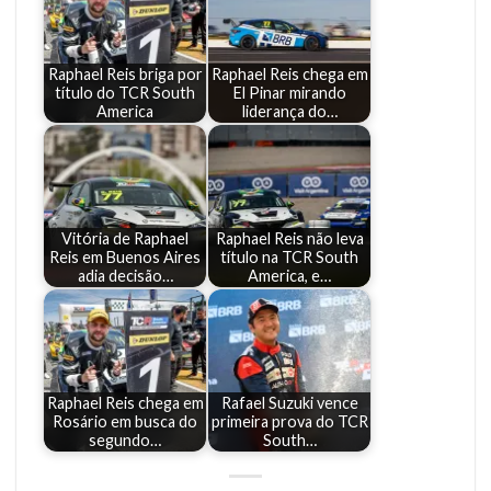
Raphael Reis briga por
Raphael Reis chega em
título do TCR South
El Pinar mirando
America
liderança do…
Vitória de Raphael
Raphael Reis não leva
Reis em Buenos Aires
título na TCR South
adia decisão…
America, e…
Raphael Reis chega em
Rafael Suzuki vence
Rosário em busca do
primeira prova do TCR
segundo…
South…