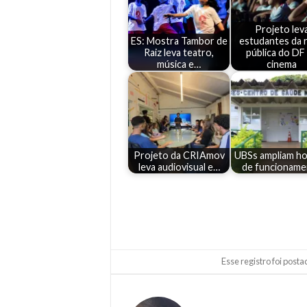
Projeto lev
ES: Mostra Tambor de
estudantes da 
Raiz leva teatro,
pública do DF
música e…
cinema
Projeto da CRIAmov
UBSs ampliam ho
leva audiovisual e…
de funcioname
Esse registro foi post