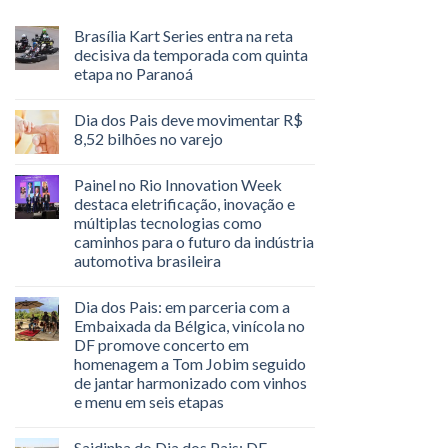
Brasília Kart Series entra na reta
decisiva da temporada com quinta
etapa no Paranoá
Dia dos Pais deve movimentar R$
8,52 bilhões no varejo
Painel no Rio Innovation Week
destaca eletrificação, inovação e
múltiplas tecnologias como
caminhos para o futuro da indústria
automotiva brasileira
Dia dos Pais: em parceria com a
Embaixada da Bélgica, vinícola no
DF promove concerto em
homenagem a Tom Jobim seguido
de jantar harmonizado com vinhos
e menu em seis etapas
Saidinha do Dia dos Pais: DF