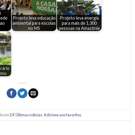
a
rede
Projeto leva educação
Projeto leva energia
 ao
ambiental para escolas
para mais de 1.300
no MS
pessoas na Amazônia
rário
nto
ado em
DF
,
Últimas notícias
.
Adicione aos favoritos
.