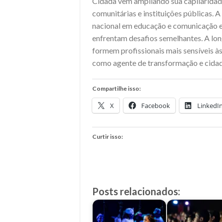
Cidadã vem ampliando sua capilaridad
comunitárias e instituições públicas. A
nacional em educação e comunicação em
enfrentam desafios semelhantes. A long
formem profissionais mais sensíveis às
como agente de transformação e cidad
Compartilhe isso:
X
Facebook
LinkedI
Curtir isso:
Posts relacionados: