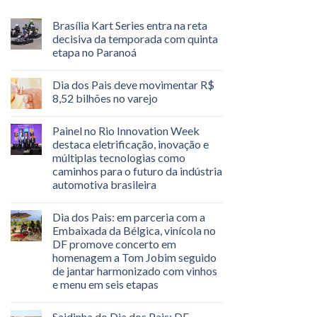
Brasília Kart Series entra na reta
decisiva da temporada com quinta
etapa no Paranoá
Dia dos Pais deve movimentar R$
8,52 bilhões no varejo
Painel no Rio Innovation Week
destaca eletrificação, inovação e
múltiplas tecnologias como
caminhos para o futuro da indústria
automotiva brasileira
Dia dos Pais: em parceria com a
Embaixada da Bélgica, vinícola no
DF promove concerto em
homenagem a Tom Jobim seguido
de jantar harmonizado com vinhos
e menu em seis etapas
Saidinha do Dia dos Pais: DF