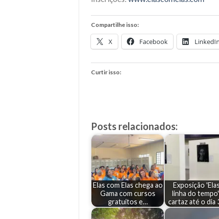
Compartilhe isso:
X
Facebook
LinkedI
Curtir isso:
Posts relacionados:
Elas com Elas chega ao
Exposição 'Ela
Gama com cursos
linha do tempo
gratuitos e…
cartaz até o dia 