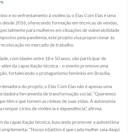
om
.
o e no enfrentamento à violência, o Elas Com Elas é uma
as desde 2016, oferecendo formação em técnicas de vendas,
pecialmente para mulheres em situações de vulnerabilidade
impostos pela pandemia, este projeto visa proporcionar às
 recolocação no mercado de trabalho.
de, com idades entre 18 e 50 anos, vão participar de
vão além da capacitação técnica – o evento promove uma
ção, fortalecendo o protagonismo feminino em Brasília.
oordenadora do projeto, o Elas Com Elas não é apenas uma
erdadeira ferramenta de transformação social. “Queremos
que têm e que tomem as rédeas de suas vidas. A autonomia
 romper ciclos de violência e dependência”, afirma.
m da capacitação técnica, buscando promover a autoestima
a complementa: “Nosso objetivo é que cada mulher saia daqui