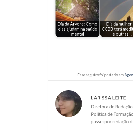
Dia da Árvore: Como
Dia da mulher
elas ajudam na saúde
CCBB terá medi
mental
e outras…
Esse registro foi postado em
Agen
LARISSA LEITE
Diretora de Redação 
Política de Formação
passei por redação d