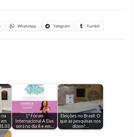
n
WhatsApp
Telegram
Tumblr
s na
1º Fórum
Eleições no Brasil: O
' em
Internacional A Elas
que as pesquisas nos
31.03
será no dia 8 e em…
dizem?…