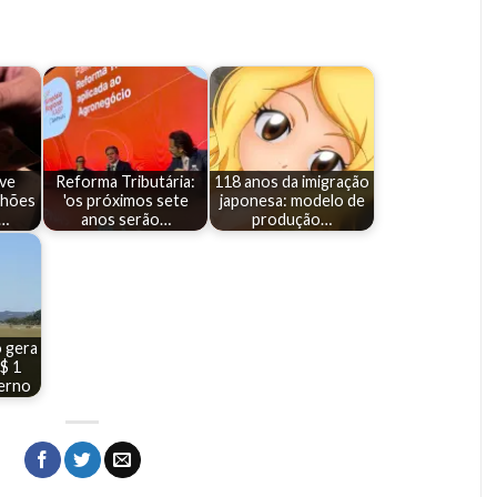
eve
Reforma Tributária:
118 anos da imigração
ilhões
'os próximos sete
japonesa: modelo de
a…
anos serão…
produção…
 gera
$ 1
verno