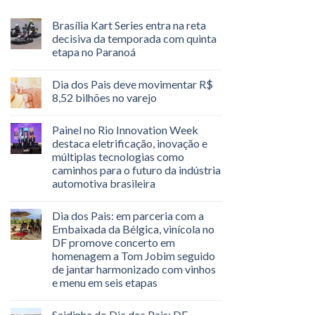
Brasília Kart Series entra na reta
decisiva da temporada com quinta
etapa no Paranoá
Dia dos Pais deve movimentar R$
8,52 bilhões no varejo
Painel no Rio Innovation Week
destaca eletrificação, inovação e
múltiplas tecnologias como
caminhos para o futuro da indústria
automotiva brasileira
Dia dos Pais: em parceria com a
Embaixada da Bélgica, vinícola no
DF promove concerto em
homenagem a Tom Jobim seguido
de jantar harmonizado com vinhos
e menu em seis etapas
Saidinha do Dia dos Pais: DF