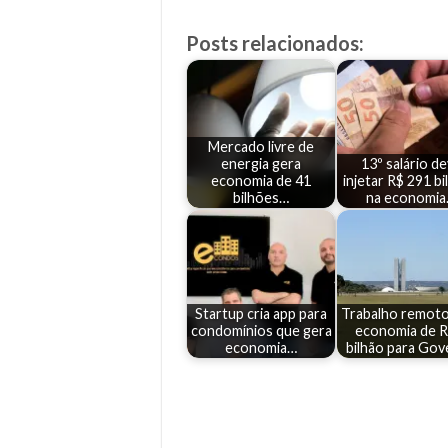
Posts relacionados:
Mercado livre de
energia gera
13º salário d
economia de 41
injetar R$ 291 b
bilhões…
na economi
Startup cria app para
Trabalho remoto
condomínios que gera
economia de R
economia…
bilhão para Go