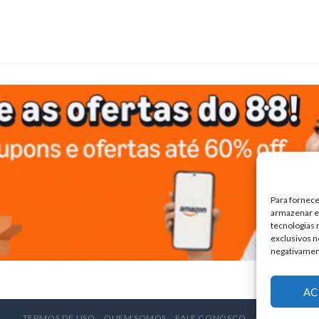
Para fornece
armazenar e/
tecnologias
exclusivos n
negativamen
AC
TERMOS DE USO
QUEM SOMOS
FALE CONOSCO
ANUNCIE