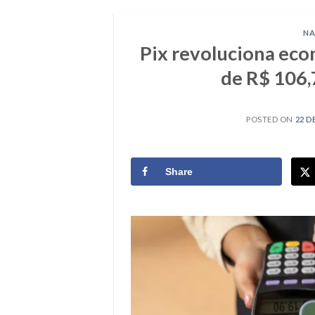
NA
Pix revoluciona eco
de R$ 106,
POSTED ON
22 D
Share