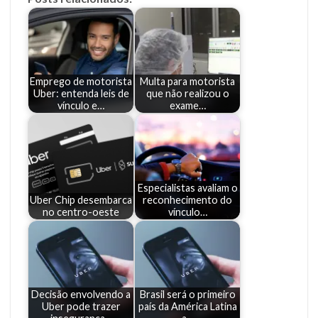
Emprego de motorista
Multa para motorista
Uber: entenda leis de
que não realizou o
vínculo e…
exame…
Especialistas avaliam o
Uber Chip desembarca
reconhecimento do
no centro-oeste
vínculo…
Decisão envolvendo a
Brasil será o primeiro
Uber pode trazer
país da América Latina