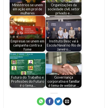
Ministérios se unem
Organizações da
em ação em prol de
sociedade civil, setor
mulheres
privado e…
Empresas se unem em
Instituto Besc vai à
campanha contra a
Escola Naval no Rio de
fome
Janeiro…
Futuro do Trabalho e
Governança
Profissões do Futuro
corporativa e familiar
é o tema…
é tema de webinar…