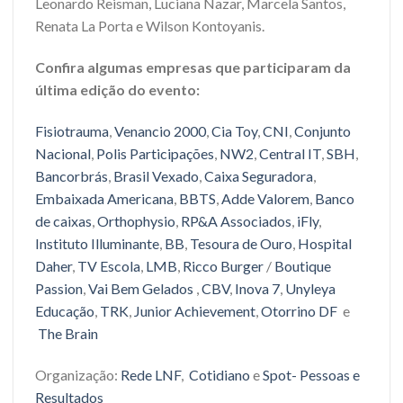
Leonardo Reisman, Luciana Nazar, Marcela Santos,
Renata La Porta e Wilson Kontoyanis.
Confira algumas empresas que participaram da
última edição do evento:
Fisiotrauma
,
Venancio 2000
,
Cia Toy
,
CNI
,
Conjunto
Nacional
,
Polis Participações
,
NW2
,
Central IT
,
SBH
,
Bancorbrás
,
Brasil Vexado
,
Caixa Seguradora
,
Embaixada Americana
,
BBTS
,
Adde Valorem
,
Banco
de caixas
,
Orthophysio
,
RP&A Associados
,
iFly
,
Instituto Illuminante
,
BB
,
Tesoura de Ouro
,
Hospital
Daher
,
TV Escola
,
LMB
,
Ricco Burger
/
Boutique
Passion
,
Vai Bem Gelados
,
CBV
,
Inova 7
,
Unyleya
Educação
,
TRK
,
Junior Achievement
,
Otorrino DF
e
The Brain
Organização:
Rede LNF
,
Cotidiano
e
Spot- Pessoas e
Resultados