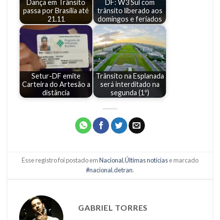
Dança em Trânsito
DF: W3 Sul com
passa por Brasília até
trânsito liberado aos
21.11
domingos e feriados
Setur-DF emite
Trânsito na Esplanada
Carteira do Artesão a
será interditado na
distância
segunda (1º)
Esse registro foi postado em
Nacional
,
Últimas notícias
e marcado
#nacional
,
detran
.
GABRIEL TORRES