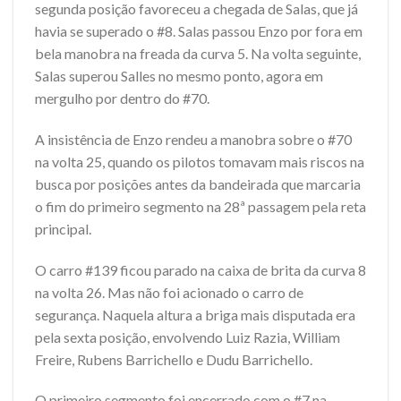
segunda posição favoreceu a chegada de Salas, que já
havia se superado o #8. Salas passou Enzo por fora em
bela manobra na freada da curva 5. Na volta seguinte,
Salas superou Salles no mesmo ponto, agora em
mergulho por dentro do #70.
A insistência de Enzo rendeu a manobra sobre o #70
na volta 25, quando os pilotos tomavam mais riscos na
busca por posições antes da bandeirada que marcaria
o fim do primeiro segmento na 28ª passagem pela reta
principal.
O carro #139 ficou parado na caixa de brita da curva 8
na volta 26. Mas não foi acionado o carro de
segurança. Naquela altura a briga mais disputada era
pela sexta posição, envolvendo Luiz Razia, William
Freire, Rubens Barrichello e Dudu Barrichello.
O primeiro segmento foi encerrado com o #7 na