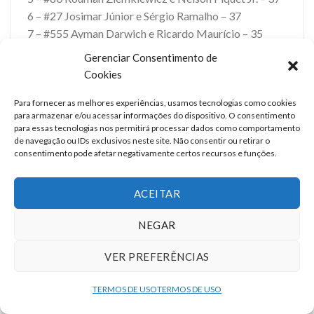
6 – #27 Josimar Júnior e Sérgio Ramalho – 37
7 – #555 Ayman Darwich e Ricardo Maurício – 35
8 – #87 Nelson Monteiro e Nicolas Costa – 27
Gerenciar Consentimento de
9 – #70 Lucas Salles e Rafael Suzuki – 26
Cookies
10 – #888 Lineu Pires e Beto Gresse – 13
11 – #85 Eduardo Menossi – 11
Para fornecer as melhores experiências, usamos tecnologias como cookies
para armazenar e/ou acessar informações do dispositivo. O consentimento
12 – #88 Georgios Frangulis e Cesar Ramos – 10
para essas tecnologias nos permitirá processar dados como comportamento
13 – #85 Pedro Boesel – 9
de navegação ou IDs exclusivos neste site. Não consentir ou retirar o
consentimento pode afetar negativamente certos recursos e funções.
14 – #3 Franco Giaffone e Rubens Barrichello – 9
14 – #85 Pedro Piquet – 9
ACEITAR
Carrera Rookie
1 – #9 Edu Guedes e Renan Pizii – 78 pontos
NEGAR
2 – #74 Piero Cifali e André Bragantini Jr. – 52
VER PREFERÊNCIAS
3 – #12 Marco Pisani e Renan Guerra – 50
4 – #25 Paulo Sousa e Galid Osman – 47
TERMOS DE USO
TERMOS DE USO
5 – #15 Leo Sanchez e Átila Abreu – 45
6 – #0 Sylvio de Barros e Caio Collet – 34