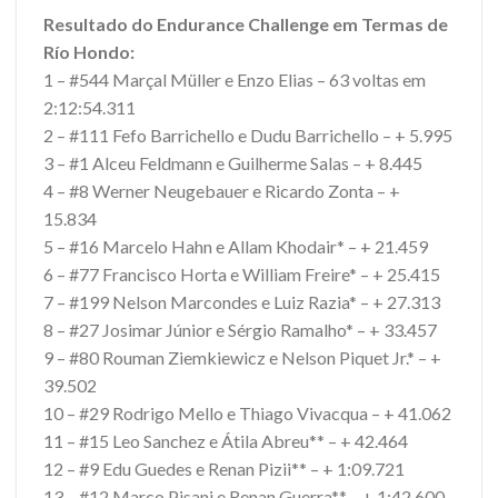
Resultado do Endurance Challenge em Termas de
Río Hondo:
1 – #544 Marçal Müller e Enzo Elias – 63 voltas em
2:12:54.311
2 – #111 Fefo Barrichello e Dudu Barrichello – + 5.995
3 – #1 Alceu Feldmann e Guilherme Salas – + 8.445
4 – #8 Werner Neugebauer e Ricardo Zonta – +
15.834
5 – #16 Marcelo Hahn e Allam Khodair* – + 21.459
6 – #77 Francisco Horta e William Freire* – + 25.415
7 – #199 Nelson Marcondes e Luiz Razia* – + 27.313
8 – #27 Josimar Júnior e Sérgio Ramalho* – + 33.457
9 – #80 Rouman Ziemkiewicz e Nelson Piquet Jr.* – +
39.502
10 – #29 Rodrigo Mello e Thiago Vivacqua – + 41.062
11 – #15 Leo Sanchez e Átila Abreu** – + 42.464
12 – #9 Edu Guedes e Renan Pizii** – + 1:09.721
13 – #12 Marco Pisani e Renan Guerra** – + 1:42.600