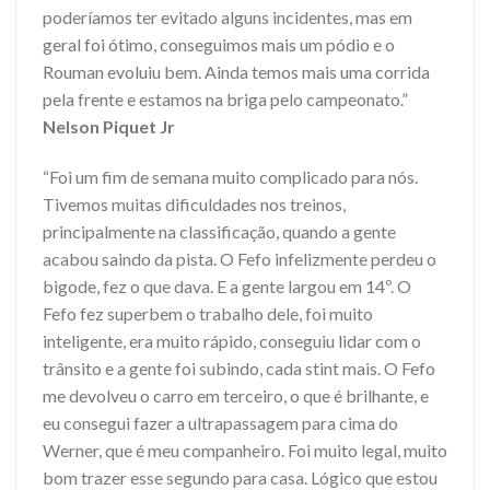
poderíamos ter evitado alguns incidentes, mas em
geral foi ótimo, conseguimos mais um pódio e o
Rouman evoluiu bem. Ainda temos mais uma corrida
pela frente e estamos na briga pelo campeonato.”
Nelson Piquet Jr
“Foi um fim de semana muito complicado para nós.
Tivemos muitas dificuldades nos treinos,
principalmente na classificação, quando a gente
acabou saindo da pista. O Fefo infelizmente perdeu o
bigode, fez o que dava. E a gente largou em 14º. O
Fefo fez superbem o trabalho dele, foi muito
inteligente, era muito rápido, conseguiu lidar com o
trânsito e a gente foi subindo, cada stint mais. O Fefo
me devolveu o carro em terceiro, o que é brilhante, e
eu consegui fazer a ultrapassagem para cima do
Werner, que é meu companheiro. Foi muito legal, muito
bom trazer esse segundo para casa. Lógico que estou