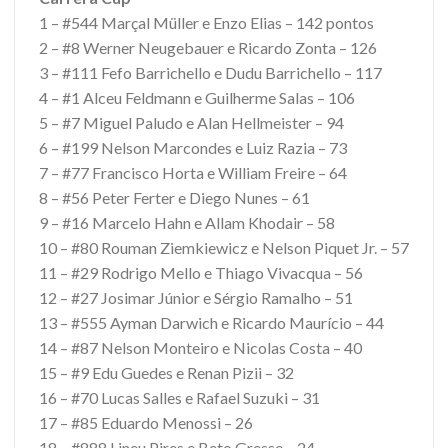
1 – #544 Marçal Müller e Enzo Elias – 142 pontos
2 – #8 Werner Neugebauer e Ricardo Zonta – 126
3 – #111 Fefo Barrichello e Dudu Barrichello – 117
4 – #1 Alceu Feldmann e Guilherme Salas – 106
5 – #7 Miguel Paludo e Alan Hellmeister – 94
6 – #199 Nelson Marcondes e Luiz Razia – 73
7 – #77 Francisco Horta e William Freire – 64
8 – #56 Peter Ferter e Diego Nunes – 61
9 – #16 Marcelo Hahn e Allam Khodair – 58
10 – #80 Rouman Ziemkiewicz e Nelson Piquet Jr. – 57
11 – #29 Rodrigo Mello e Thiago Vivacqua – 56
12 – #27 Josimar Júnior e Sérgio Ramalho – 51
13 – #555 Ayman Darwich e Ricardo Maurício – 44
14 – #87 Nelson Monteiro e Nicolas Costa – 40
15 – #9 Edu Guedes e Renan Pizii – 32
16 – #70 Lucas Salles e Rafael Suzuki – 31
17 – #85 Eduardo Menossi – 26
18 – #888 Lineu Pires e Beto Gresse – 24