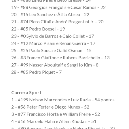
19 – #88 Georgios Frangulis e Cesar Ramos – 22
20 – #15 Leo Sanchez e Átila Abreu – 22
21 – #74 Piero Cifali e André Bragantini Jr. – 20
22 – #85 Pedro Boesel – 19
23 – #0 Sylvio de Barros e Caio Collet – 17
24 – #12 Marco Pisani e Renan Guerra – 17
25 – #25 Paulo Sousa e Galid Osman – 15
26 – #3 Franco Giaffone e Rubens Barrichello – 13
27 – #99 Nasser Aboultaif e SangHo Kim – 8
28 – #85 Pedro Piquet – 7
Carrera Sport
1 – #199 Nelson Marcondes e Luiz Razia – 54 pontos
2 – #56 Peter Ferter e Diego Nunes – 52
3 – #77 Francisco Horta e William Freire – 52
4 – #16 Marcelo Hahn e Allam Khodair – 51
5 – #80 Rouman Ziemkiewicz e Nelson Piquet Jr. – 37