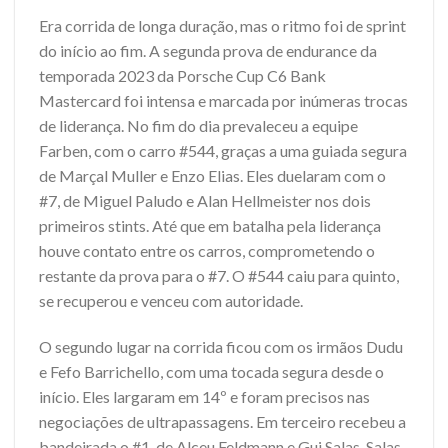
Era corrida de longa duração, mas o ritmo foi de sprint
do início ao fim. A segunda prova de endurance da
temporada 2023 da Porsche Cup C6 Bank
Mastercard foi intensa e marcada por inúmeras trocas
de liderança. No fim do dia prevaleceu a equipe
Farben, com o carro #544, graças a uma guiada segura
de Marçal Muller e Enzo Elias. Eles duelaram com o
#7, de Miguel Paludo e Alan Hellmeister nos dois
primeiros stints. Até que em batalha pela liderança
houve contato entre os carros, comprometendo o
restante da prova para o #7. O #544 caiu para quinto,
se recuperou e venceu com autoridade.
O segundo lugar na corrida ficou com os irmãos Dudu
e Fefo Barrichello, com uma tocada segura desde o
início. Eles largaram em 14º e foram precisos nas
negociações de ultrapassagens. Em terceiro recebeu a
bandeirada o #1, de Alceu Feldmann e Gui Salas. Salas