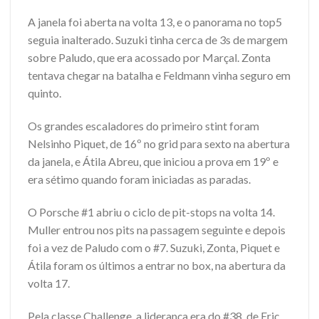
A janela foi aberta na volta 13, e o panorama no top5
seguia inalterado. Suzuki tinha cerca de 3s de margem
sobre Paludo, que era acossado por Marçal. Zonta
tentava chegar na batalha e Feldmann vinha seguro em
quinto.
Os grandes escaladores do primeiro stint foram
Nelsinho Piquet, de 16º no grid para sexto na abertura
da janela, e Átila Abreu, que iniciou a prova em 19º e
era sétimo quando foram iniciadas as paradas.
O Porsche #1 abriu o ciclo de pit-stops na volta 14.
Muller entrou nos pits na passagem seguinte e depois
foi a vez de Paludo com o #7. Suzuki, Zonta, Piquet e
Átila foram os últimos a entrar no box, na abertura da
volta 17.
Pela classe Challenge, a liderança era do #38, de Eric