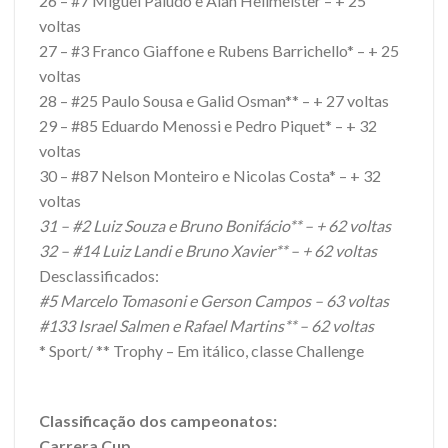
26 – #7 Miguel Paludo e Alan Hellmeister – + 25
voltas
27 – #3 Franco Giaffone e Rubens Barrichello* – + 25
voltas
28 – #25 Paulo Sousa e Galid Osman** – + 27 voltas
29 – #85 Eduardo Menossi e Pedro Piquet* – + 32
voltas
30 – #87 Nelson Monteiro e Nicolas Costa* – + 32
voltas
31 – #2 Luiz Souza e Bruno Bonifácio** – + 62 voltas
32 – #14 Luiz Landi e Bruno Xavier** – + 62 voltas
Desclassificados:
#5 Marcelo Tomasoni e Gerson Campos – 63 voltas
#133 Israel Salmen e Rafael Martins** – 62 voltas
* Sport/ ** Trophy – Em itálico, classe Challenge
Classificação dos campeonatos:
Carrera Cup