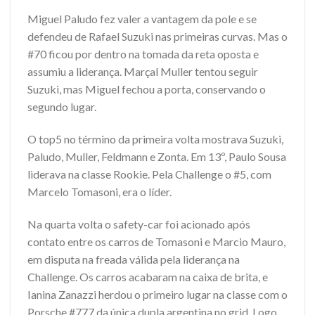
Miguel Paludo fez valer a vantagem da pole e se
defendeu de Rafael Suzuki nas primeiras curvas. Mas o
#70 ficou por dentro na tomada da reta oposta e
assumiu a liderança. Marçal Muller tentou seguir
Suzuki, mas Miguel fechou a porta, conservando o
segundo lugar.
O top5 no término da primeira volta mostrava Suzuki,
Paludo, Muller, Feldmann e Zonta. Em 13º, Paulo Sousa
liderava na classe Rookie. Pela Challenge o #5, com
Marcelo Tomasoni, era o líder.
Na quarta volta o safety-car foi acionado após
contato entre os carros de Tomasoni e Marcio Mauro,
em disputa na freada válida pela liderança na
Challenge. Os carros acabaram na caixa de brita, e
Ianina Zanazzi herdou o primeiro lugar na classe com o
Porsche #777 da única dupla argentina no grid. Logo