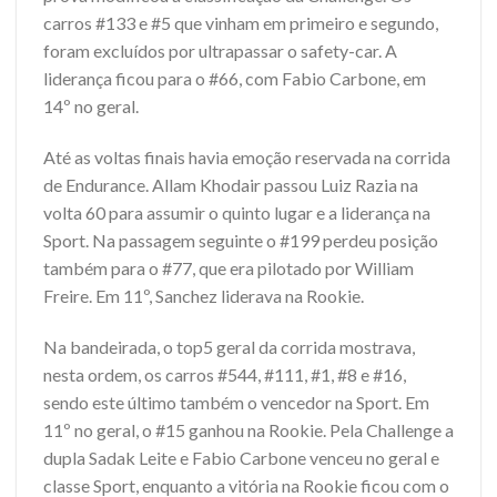
carros #133 e #5 que vinham em primeiro e segundo,
foram excluídos por ultrapassar o safety-car. A
liderança ficou para o #66, com Fabio Carbone, em
14º no geral.
Até as voltas finais havia emoção reservada na corrida
de Endurance. Allam Khodair passou Luiz Razia na
volta 60 para assumir o quinto lugar e a liderança na
Sport. Na passagem seguinte o #199 perdeu posição
também para o #77, que era pilotado por William
Freire. Em 11º, Sanchez liderava na Rookie.
Na bandeirada, o top5 geral da corrida mostrava,
nesta ordem, os carros #544, #111, #1, #8 e #16,
sendo este último também o vencedor na Sport. Em
11º no geral, o #15 ganhou na Rookie. Pela Challenge a
dupla Sadak Leite e Fabio Carbone venceu no geral e
classe Sport, enquanto a vitória na Rookie ficou com o