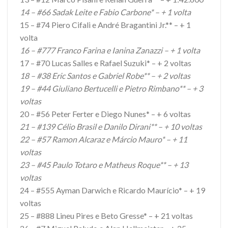
14 – #66 Sadak Leite e Fabio Carbone* – + 1 volta
15 – #74 Piero Cifali e André Bragantini Jr.** – + 1
volta
16 – #777 Franco Farina e Ianina Zanazzi – + 1 volta
17 – #70 Lucas Salles e Rafael Suzuki* – + 2 voltas
18 – #38 Eric Santos e Gabriel Robe** – + 2 voltas
19 – #44 Giuliano Bertucelli e Pietro Rimbano** – + 3
voltas
20 – #56 Peter Ferter e Diego Nunes* – + 6 voltas
21 – #139 Célio Brasil e Danilo Dirani** – + 10 voltas
22 – #57 Ramon Alcaraz e Márcio Mauro* – + 11
voltas
23 – #45 Paulo Totaro e Matheus Roque** – + 13
voltas
24 – #555 Ayman Darwich e Ricardo Maurício* – + 19
voltas
25 – #888 Lineu Pires e Beto Gresse* – + 21 voltas