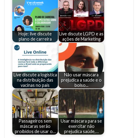
Hoje: live discute
Live discute LGPD e as
plano de carreira
ações de Marketing
Live discute a logística
Não usar máscara
na distribuição das
prejudica a saúde e o
vacinas no país
bolso...
Passageiros sem
Usar máscara para se
máscaras serão
exercitar não
proibidos de usar o…
prejudica saúde,…