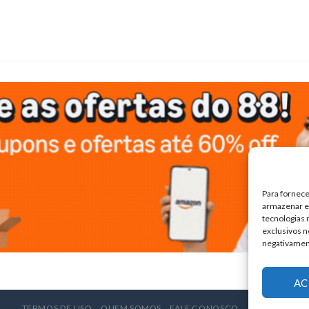
Para fornece
armazenar e/
tecnologias
exclusivos n
negativamen
AC
TERMOS DE USO
QUEM SOMOS
FALE CONOSCO
ANUNCIE