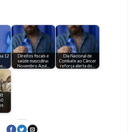
ssa 12
Direitos fiscais e
Dia Nacional de
saúde masculina:
Combate ao Câncer
de…
Novembro Azul…
reforça alerta do…
it
50
os