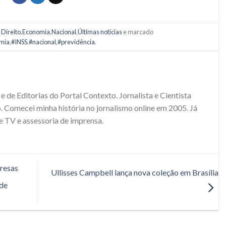
m
Direito
,
Economia
,
Nacional
,
Últimas notícias
e marcado
mia
,
#INSS
,
#nacional
,
#previdência
.
e de Editorias do Portal Contexto. Jornalista e Cientista
. Comecei minha história no jornalismo online em 2005. Já
e TV e assessoria de imprensa.
presas
Ullisses Campbell lança nova coleção em Brasília
 de