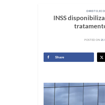
DIREITO
,
EC
INSS disponibiliz
tratamento
POSTED ON
21
Share