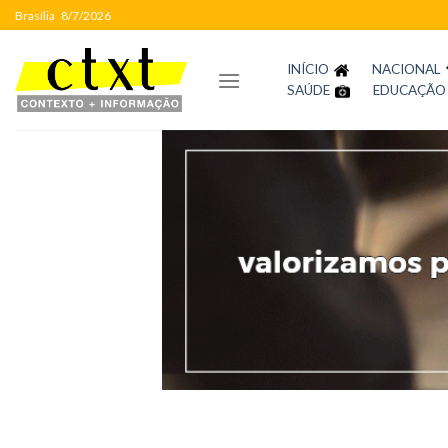
Skip
Brasília
8/7/2026
to
content
INÍCIO
NACIONAL
SAÚDE
EDUCAÇÃO