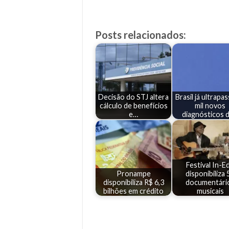
Posts relacionados:
Decisão do STJ altera
Brasil já ultrapa
cálculo de benefícios
mil novos
e…
diagnósticos 
Festival In-Ed
Pronampe
disponibiliza 
disponibiliza R$ 6,3
documentári
bilhões em crédito
musicais