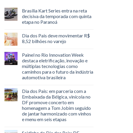
Brasília Kart Series entra na reta
decisiva da temporada com quinta
etapa no Paranoá
Dia dos Pais deve movimentar R$
8,52 bilhões no varejo
Painel no Rio Innovation Week
destaca eletrificação, inovação e
múltiplas tecnologias como
caminhos para o futuro da indústria
automotiva brasileira
Dia dos Pais: em parceria com a
Embaixada da Bélgica, vinícola no
DF promove concerto em
homenagem a Tom Jobim seguido
de jantar harmonizado com vinhos
e menu em seis etapas
Saidinha do Dia dos Pais: DF