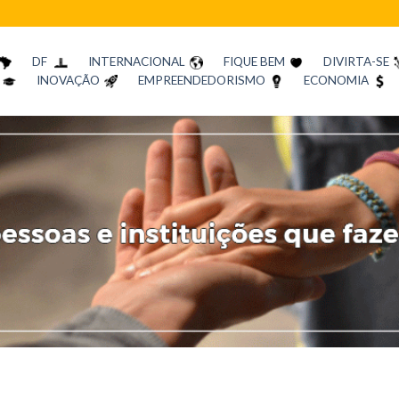
DF
INTERNACIONAL
FIQUE BEM
DIVIRTA-SE
INOVAÇÃO
EMPREENDEDORISMO
ECONOMIA