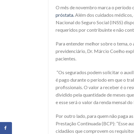
O mês de novembro marca o período d
próstata.
Além dos cuidados médicos, 
Nacional do Seguro Social (INSS) dispo
requeridos por contribuinte e não cont
Para entender melhor sobre o tema, o 
previdenciário, Dr. Márcio Coelho exp
pacientes.
“Os segurados podem solicitar o auxíli
é pago durante o período em que o tra
profissionais. O valor a receber é o r
dividido pela quantidade de meses que 
e esse será o valor da renda mensal do b
Por outro lado, para quem não paga as 
Prestação Continuada (BCP): “Esse aux
cidadãos que comprovem os requisitos 