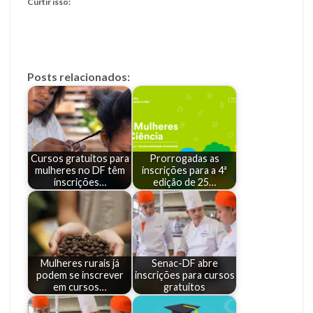
Curtir isso:
Posts relacionados:
Cursos gratuitos para
Prorrogadas as
mulheres no DF têm
inscrições para a 4ª
inscrições…
edição de 25…
Mulheres rurais já
Senac-DF abre
podem se inscrever
inscrições para cursos
em cursos…
gratuitos