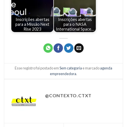
Inscrições abertas
Inscrições abertas
para a Missão Next
para o NASA
Rise 2023
International Space…
Esse registro foi postado em
Sem categoria
e marcado
agenda
empreendedora
.
@CONTEXTO.CTXT