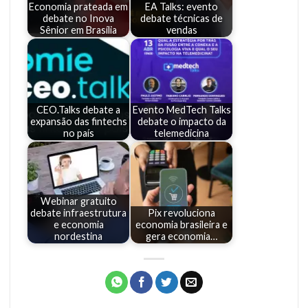
Economia prateada em
EA Talks: evento
debate no Inova
debate técnicas de
Sênior em Brasília
vendas
CEO.Talks debate a
Evento MedTech Talks
expansão das fintechs
debate o impacto da
no país
telemedicina
Webinar gratuito
debate infraestrutura
Pix revoluciona
e economia
economia brasileira e
nordestina
gera economia…