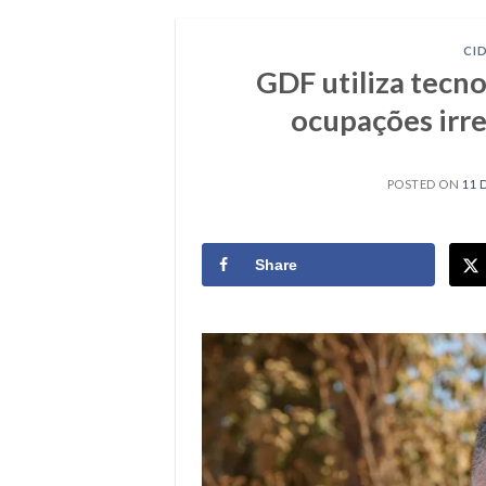
CI
GDF utiliza tecn
ocupações irre
POSTED ON
11 
Share