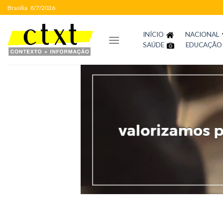
Skip
Brasília
8/7/2026
to
content
INÍCIO
NACIONAL
SAÚDE
EDUCAÇÃO