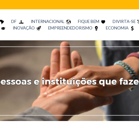
DF
INTERNACIONAL
FIQUE BEM
DIVIRTA-SE
INOVAÇÃO
EMPREENDEDORISMO
ECONOMIA