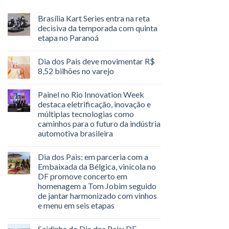
Brasília Kart Series entra na reta
decisiva da temporada com quinta
etapa no Paranoá
Dia dos Pais deve movimentar R$
8,52 bilhões no varejo
Painel no Rio Innovation Week
destaca eletrificação, inovação e
múltiplas tecnologias como
caminhos para o futuro da indústria
automotiva brasileira
Dia dos Pais: em parceria com a
Embaixada da Bélgica, vinícola no
DF promove concerto em
homenagem a Tom Jobim seguido
de jantar harmonizado com vinhos
e menu em seis etapas
Saidinha do Dia dos Pais: DF