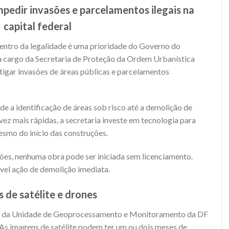
pedir invasões e parcelamentos ilegais na
capital federal
ntro da legalidade é uma prioridade do Governo do
 a cargo da Secretaria de Proteção da Ordem Urbanística
itigar invasões de áreas públicas e parcelamentos
de a identificação de áreas sob risco até a demolição de
ez mais rápidas, a secretaria investe em tecnologia para
mesmo do início das construções.
ões, nenhuma obra pode ser iniciada sem licenciamento.
vel ação de demolição imediata.
de satélite e drones
fe da Unidade de Geoprocessamento e Monitoramento da DF
 “As imagens de satélite podem ter um ou dois meses de