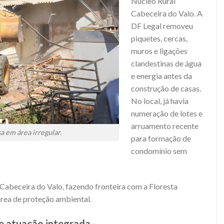
Núcleo Rural
Cabeceira do Valo. A
DF Legal removeu
piquetes, cercas,
muros e ligações
clandestinas de água
e energia antes da
construção de casas.
No local, já havia
numeração de lotes e
arruamento recente
 em área irregular.
para formação de
condomínio sem
 Cabeceira do Valo, fazendo fronteira com a Floresta
área de proteção ambiental.
 e atuação integrada