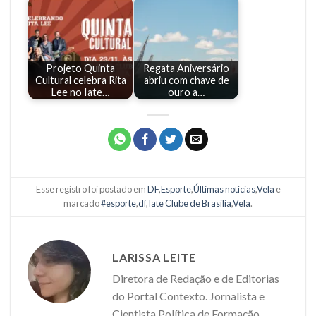
Projeto Quinta
Regata Aniversário
Cultural celebra Rita
abriu com chave de
Lee no Iate…
ouro a…
Esse registro foi postado em
DF
,
Esporte
,
Últimas notícias
,
Vela
e
marcado
#esporte
,
df
,
Iate Clube de Brasília
,
Vela
.
LARISSA LEITE
Diretora de Redação e de Editorias
do Portal Contexto. Jornalista e
Cientista Política de Formação.