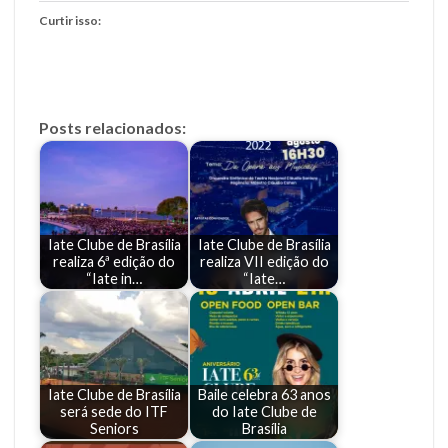
Curtir isso:
Posts relacionados:
Iate Clube de Brasília
Iate Clube de Brasília
realiza 6ª edição do
realiza VII edição do
“Iate in…
“Iate…
Iate Clube de Brasília
Baile celebra 63 anos
será sede do ITF
do Iate Clube de
Seniors
Brasília