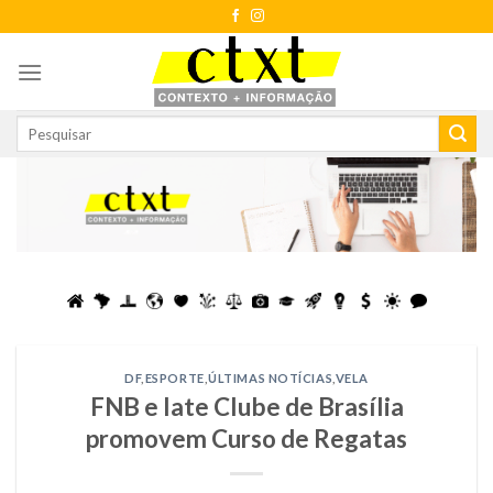
Skip
to
content
DF
,
ESPORTE
,
ÚLTIMAS NOTÍCIAS
,
VELA
FNB e Iate Clube de Brasília
promovem Curso de Regatas