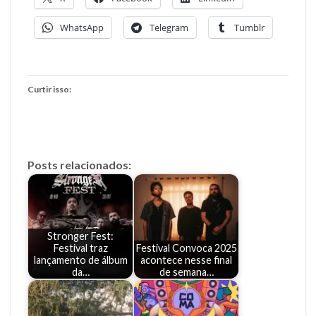
WhatsApp
Telegram
Tumblr
Curtir isso:
Posts relacionados:
Stronger Fest:
Festival traz
Festival Convoca 2025
lançamento de álbum
acontece nesse final
da…
de semana…