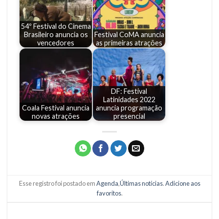
54º Festival do Cinema
Brasileiro anuncia os
Festival CoMA anuncia
vencedores
as primeiras atrações
DF: Festival
Latinidades 2022
Coala Festival anuncia
anuncia programação
novas atrações
presencial
Esse registro foi postado em
Agenda
,
Últimas notícias
.
Adicione aos
favoritos
.