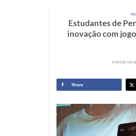
IN
Estudantes de Pe
inovação com jogo
POSTED ON
1
Share