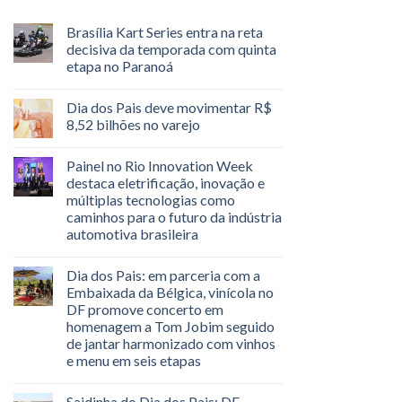
Brasília Kart Series entra na reta
decisiva da temporada com quinta
etapa no Paranoá
Dia dos Pais deve movimentar R$
8,52 bilhões no varejo
Painel no Rio Innovation Week
destaca eletrificação, inovação e
múltiplas tecnologias como
caminhos para o futuro da indústria
automotiva brasileira
Dia dos Pais: em parceria com a
Embaixada da Bélgica, vinícola no
DF promove concerto em
homenagem a Tom Jobim seguido
de jantar harmonizado com vinhos
e menu em seis etapas
Saidinha do Dia dos Pais: DF