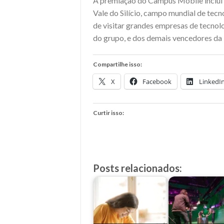
A premiação do Campus Mobile inclui 
Vale do Silício, campo mundial de tec
de visitar grandes empresas de tecnol
do grupo, e dos demais vencedores da 
Compartilhe isso:
X
Facebook
LinkedI
Curtir isso:
Posts relacionados: