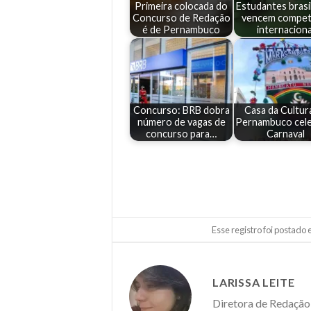
Primeira colocada do
Estudantes brasi
Concurso de Redação
vencem compet
é de Pernambuco
internaciona
Concurso: BRB dobra
Casa da Cultur
número de vagas de
Pernambuco cele
concurso para…
Carnaval
Esse registro foi postado
LARISSA LEITE
Diretora de Redação 