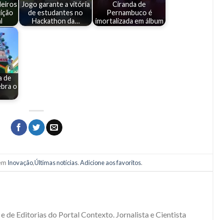
leiros
Jogo garante a vitória
Ciranda de
ição
de estudantes no
Pernambuco é
l
Hackathon da…
imortalizada em álbum
a de
bra o
 em
Inovação
,
Últimas notícias
.
Adicione aos favoritos
.
e de Editorias do Portal Contexto. Jornalista e Cientista