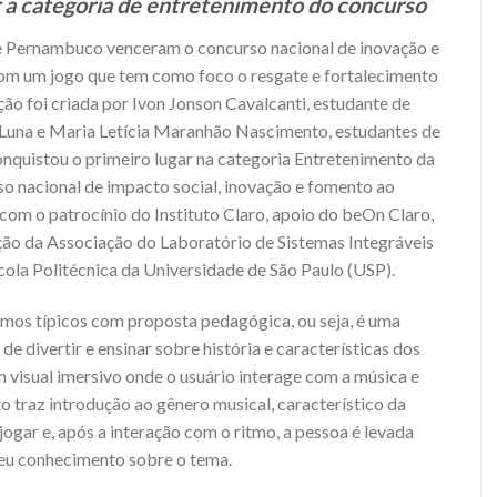
r a categoria de entretenimento do concurso
e Pernambuco venceram o concurso nacional de inovação e
 um jogo que tem como foco o resgate e fortalecimento
ção foi criada por Ivon Jonson Cavalcanti, estudante de
Luna e Maria Letícia Maranhão Nascimento, estudantes de
nquistou o primeiro lugar na categoria Entretenimento da
o nacional de impacto social, inovação e fomento ao
com o patrocínio do Instituto Claro, apoio do beOn Claro,
ção da Associação do Laboratório de Sistemas Integráveis
cola Politécnica da Universidade de São Paulo (USP).
itmos típicos com proposta pedagógica, ou seja, é uma
e divertir e ensinar sobre história e características dos
 visual imersivo onde o usuário interage com a música e
o traz introdução ao gênero musical, característico da
jogar e, após a interação com o ritmo, a pessoa é levada
seu conhecimento sobre o tema.