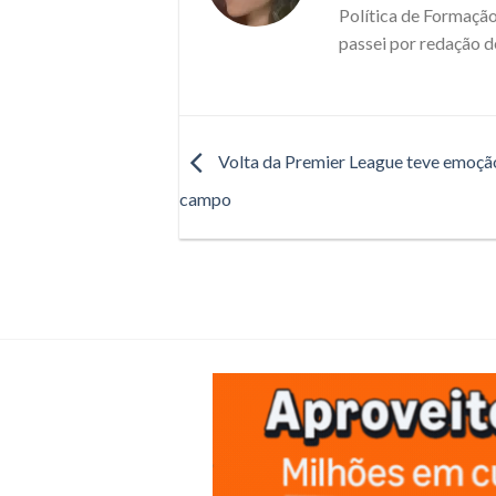
Política de Formação
passei por redação d
Volta da Premier League teve emoç
campo