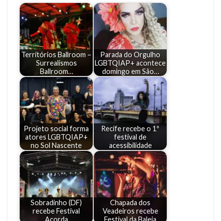
Territórios Ballroom –
Parada do Orgulho
Surrealismos
LGBTQIAP+ acontece
Ballroom…
domingo em São…
Projeto social forma
Recife recebe o 1º
atores LGBTQIAP+
festival de
no Sol Nascente
acessibilidade
Sobradinho (DF)
Chapada dos
recebe Festival
Veadeiros recebe
Acorda
Festival da Baleia