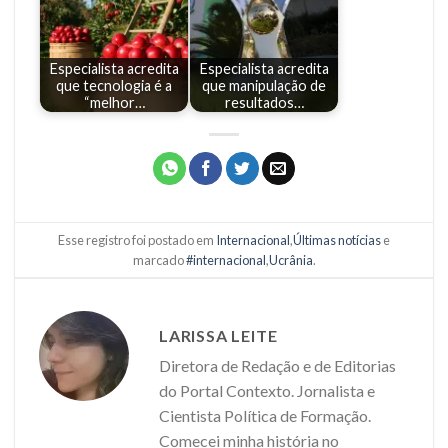
Especialista acredita
Especialista acredita
que tecnologia é a
que manipulação de
“melhor…
resultados…
Esse registro foi postado em
Internacional
,
Últimas notícias
e
marcado
#internacional
,
Ucrânia
.
LARISSA LEITE
Diretora de Redação e de Editorias
do Portal Contexto. Jornalista e
Cientista Política de Formação.
Comecei minha história no