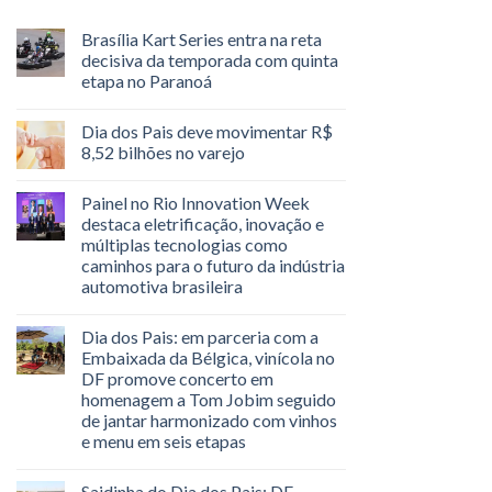
Brasília Kart Series entra na reta
decisiva da temporada com quinta
etapa no Paranoá
Dia dos Pais deve movimentar R$
8,52 bilhões no varejo
Painel no Rio Innovation Week
destaca eletrificação, inovação e
múltiplas tecnologias como
caminhos para o futuro da indústria
automotiva brasileira
Dia dos Pais: em parceria com a
Embaixada da Bélgica, vinícola no
DF promove concerto em
homenagem a Tom Jobim seguido
de jantar harmonizado com vinhos
e menu em seis etapas
Saidinha do Dia dos Pais: DF