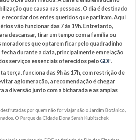
bilização que causa nas pessoas. O dia é destinado
 e recordar dos entes queridos que partiram. Aqui
térios vão funcionar das 7 às 19h. Entretanto,
ra descansar, tirar um tempo com a família ou
s moradores que optarem ficar pelo quadradinho
e fecha durante a data, principalmente em relação
os serviços essenciais oferecidos pelo
GDF
.
ta terça, funciona das 9h às 17h, com restrição de
a evitar aglomeração, a recomendação é chegar
ra a diversão junto com a bicharada e as amplas
desfrutadas por quem não for viajar são o Jardim Botânico,
 Finados. O Parque da Cidade Dona Sarah Kubitschek
incipais serviços do GDF no feriado de Dia dos Finados: