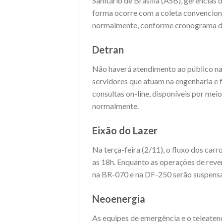
Sanitário de Brasília (ASB), gerências
forma ocorre com a coleta convencional
normalmente, conforme cronograma d
Detran
Não haverá atendimento ao público na
servidores que atuam na engenharia e f
consultas on-line, disponíveis por meio
normalmente.
Eixão do Lazer
Na terça-feira (2/11), o fluxo dos carr
as 18h. Enquanto as operações de rever
na BR-070 e na DF-250 serão suspensas 
Neoenergia
As equipes de emergência e o teleaten