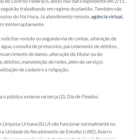
do Distrito Federal (Caesb) não dará expediente em 2/11.
 seguirão trabalhando em regime de plantão. Também não
 postos do Na Hora. Já atendimento remoto,
agência virtual
,
nam ininterruptamente.
l solicitar revisão ou segunda via de contas, alteração de
 água, consulta de protocolos, parcelamento de débitos,
ressarcimento de danos, alteração do titular ou do
a, débitos, manutenção de redes, além de serviços
alização de cadastro e religação.
 o público externo na terça (2), Dia de Finados.
de Limpeza Urbana (SLU) vão funcionar normalmente no
ara Unidade de Recebimento de Entulho (URE), Aterro