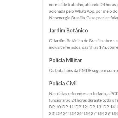
normal de trabalho, atuando 24 horas p
acionada pelo WhatsApp, por meio do
Neoenergia Brasília. Caso precise fala
Jardim Botânico
O Jardim Botânico de Brasília abre sua
inclusive feriados, das 9h às 17h, com
Polícia Militar
Os batalhões da PMDF seguem com poli
Polícia Civil
Nas datas referentes ao feriado, a PC
funcionarão 24 horas durante todo o fer
DP, 10ªDP, 11ªDP, 12ª DP, 13ª DP, 14ª 
23ª DP, 24ª DP, 26ª DP, 27ª DP, 29ª DP,