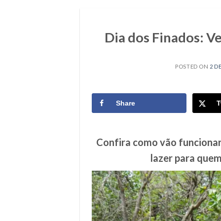
Dia dos Finados: Ve
POSTED ON
2 D
Share
T
Confira como vão funcionar 
lazer para quem