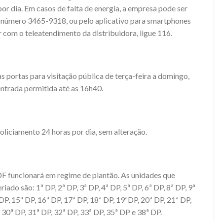
or dia. Em casos de falta de energia, a empresa pode ser
 número 3465-9318, ou pelo aplicativo para smartphones
r com o teleatendimento da distribuidora, ligue 116.
s portas para visitação pública de terça-feira a domingo,
 entrada permitida até as 16h40.
ciamento 24 horas por dia, sem alteração.
DF funcionará em regime de plantão. As unidades que
iado são: 1ª DP, 2ª DP, 3ª DP, 4ª DP, 5ª DP, 6ª DP, 8ª DP, 9ª
DP, 15ª DP, 16ª DP, 17ª DP, 18ª DP, 19ªDP, 20ª DP, 21ª DP,
 30ª DP, 31ª DP, 32ª DP, 33ª DP, 35ª DP e 38ª DP.