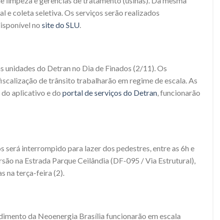
 de limpeza e gerências de tratamento (usinas). Da mesma
 e coleta seletiva. Os serviços serão realizados
isponível no
site do SLU
.
s unidades do Detran no Dia de Finados (2/11). Os
iscalização de trânsito trabalharão em regime de escala. As
 do aplicativo e do
portal de serviços do Detran
, funcionarão
os será interrompido para lazer dos pedestres, entre as 6h e
são na Estrada Parque Ceilândia (DF-095 / Via Estrutural),
na terça-feira (2).
dimento da Neoenergia Brasília funcionarão em escala