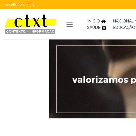
Skip
Brasília
8/7/2026
to
content
INÍCIO
NACIONAL
SAÚDE
EDUCAÇÃO