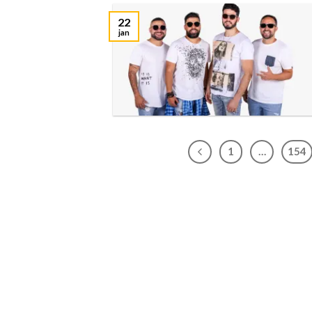
22
jan
1
…
154