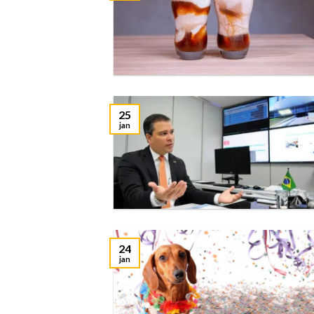
25
jan
24
jan