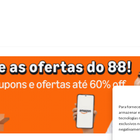
Para fornece
armazenar e/
tecnologias
exclusivos n
negativamen