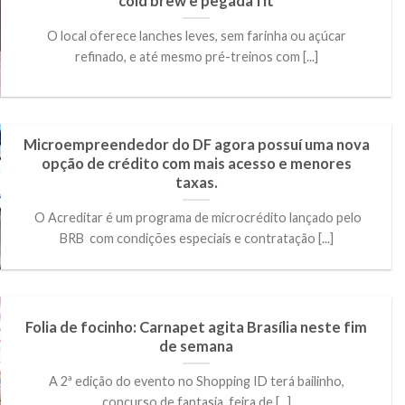
cold brew e pegada fit
O local oferece lanches leves, sem farinha ou açúcar
refinado, e até mesmo pré-treinos com [...]
Microempreendedor do DF agora possuí uma nova
opção de crédito com mais acesso e menores
taxas.
O Acreditar é um programa de microcrédito lançado pelo
BRB com condições especiais e contratação [...]
Folia de focinho: Carnapet agita Brasília neste fim
de semana
A 2ª edição do evento no Shopping ID terá bailinho,
concurso de fantasia, feira de [...]