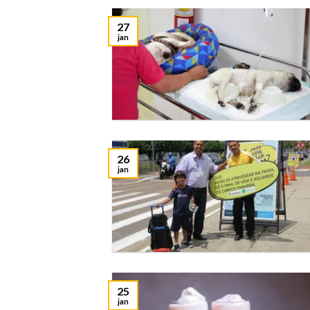
27
jan
26
jan
25
jan