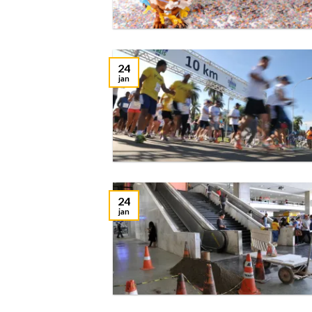
24
jan
24
jan