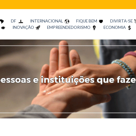
DF
INTERNACIONAL
FIQUE BEM
DIVIRTA-SE
INOVAÇÃO
EMPREENDEDORISMO
ECONOMIA