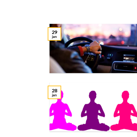
29
jan
28
jan