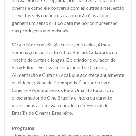
na Asa Norte. O programa abordará as facetas do
cinema e como ele conversa com as outras artes, estão
previstos seis encontros e a intenção é os alunos
ganhem um senso crítico para melhor compreensão
das produções audiovisuais.
Sérgio Moriconi dirigiu curtas, entre eles, Athos,
homenagem ao artista Athos Bulcão. Colaborou no
roteiro de curtas e longas. É o criador e curador do
Slow Filme – Festival Internacional de Cinema,
Alimentação e Cultura Local, que acontece anualmente
na cidade goiana de Pirenópolis. É autor do livro
Cinema – Apontamentos Para Uma História. Foi o
programador do Cine Brasília e integrou durante
vários anos a comissão curadora do Festival de
Brasília do Cinema Brasileiro.
Programa
– Semelhanças e dessemelhanças entre a imagem