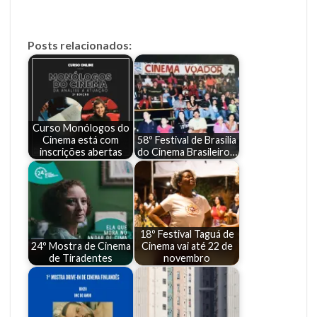
Posts relacionados:
Curso Monólogos do
Cinema está com
58º Festival de Brasília
inscrições abertas
do Cinema Brasileiro…
18º Festival Taguá de
24º Mostra de Cinema
Cinema vai até 22 de
de Tiradentes
novembro