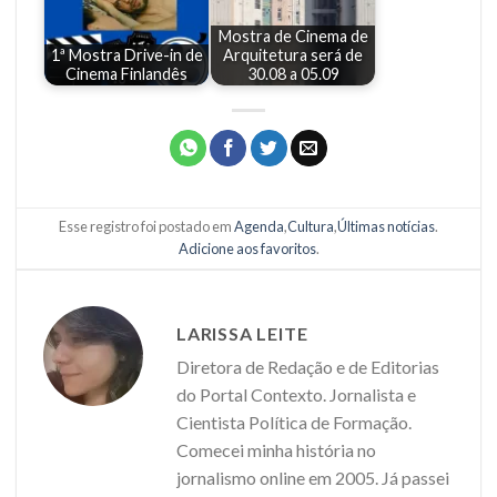
Mostra de Cinema de
1ª Mostra Drive-in de
Arquitetura será de
Cinema Finlandês
30.08 a 05.09
Esse registro foi postado em
Agenda
,
Cultura
,
Últimas notícias
.
Adicione aos favoritos
.
LARISSA LEITE
Diretora de Redação e de Editorias
do Portal Contexto. Jornalista e
Cientista Política de Formação.
Comecei minha história no
jornalismo online em 2005. Já passei