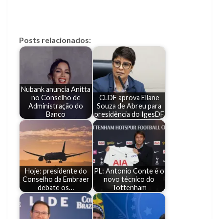
Posts relacionados:
Nubank anuncia Anitta
no Conselho de
CLDF aprova Eliane
Administração do
Souza de Abreu para
Banco
presidência do IgesDF
Hoje: presidente do
PL: Antonio Conte é o
Conselho da Embraer
novo técnico do
debate os…
Tottenham