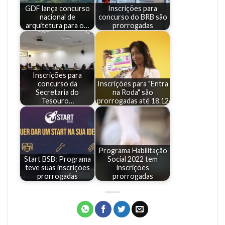
GDF lança concurso
Inscrições para
nacional de
concurso do BRB são
arquitetura para o…
prorrogadas
Inscrições para
concurso da
Inscrições para "Entra
Secretaria do
na Roda" são
Tesouro…
prorrogadas até 18.12
Programa Habilitação
Start BSB: Programa
Social 2022 tem
teve suas inscrições
inscrições
prorrogadas
prorrogadas