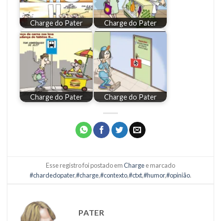
Charge do Pater
Charge do Pater
Charge do Pater
Charge do Pater
Esse registro foi postado em
Charge
e marcado
#chardedopater
,
#charge
,
#contexto
,
#ctxt
,
#humor
,
#opinião
.
PATER