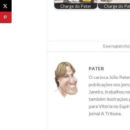
Charge do Pater
Charge do Pa
Esse registro fo
PATER
O carioca Júlio Pate
publicações nos jorn
Janeiro, trabalhou n
também ilustrações
para Vitória no Espí
jornal A Tribuna.