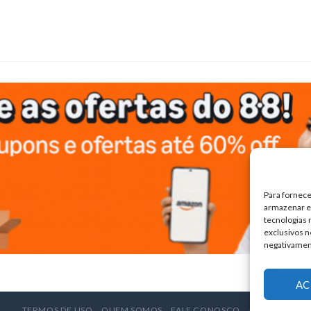
Para fornece
armazenar e/
tecnologias
exclusivos n
negativamen
AC
TERMOS DE USO
QUEM SOMOS
FALE CONOSCO
ANUNCIE