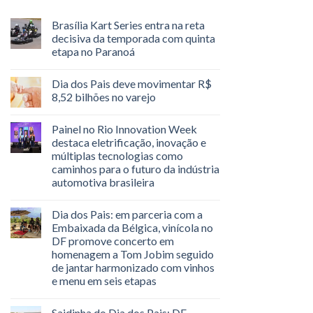
Brasília Kart Series entra na reta
decisiva da temporada com quinta
etapa no Paranoá
Dia dos Pais deve movimentar R$
8,52 bilhões no varejo
Painel no Rio Innovation Week
destaca eletrificação, inovação e
múltiplas tecnologias como
caminhos para o futuro da indústria
automotiva brasileira
Dia dos Pais: em parceria com a
Embaixada da Bélgica, vinícola no
DF promove concerto em
homenagem a Tom Jobim seguido
de jantar harmonizado com vinhos
e menu em seis etapas
Saidinha do Dia dos Pais: DF