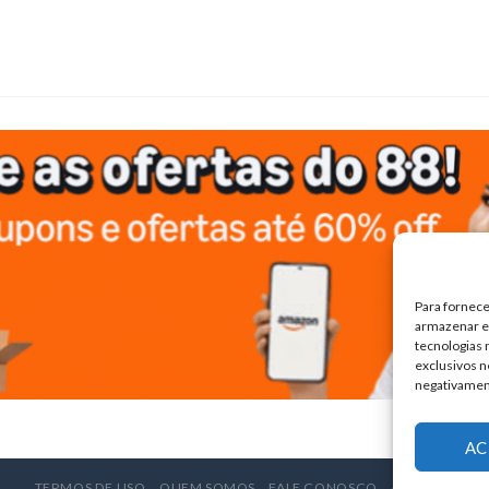
Para fornece
armazenar e/
tecnologias
exclusivos n
negativamen
AC
TERMOS DE USO
QUEM SOMOS
FALE CONOSCO
ANUNCIE