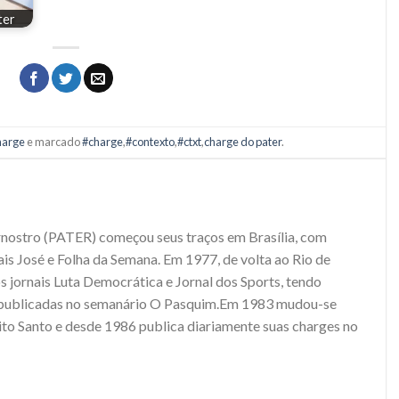
ter
arge
e marcado
#charge
,
#contexto
,
#ctxt
,
charge do pater
.
rnostro (PATER) começou seus traços em Brasília, com
ais José e Folha da Semana. Em 1977, de volta ao Rio de
os jornais Luta Democrática e Jornal dos Sports, tendo
 publicadas no semanário O Pasquim.Em 1983 mudou-se
rito Santo e desde 1986 publica diariamente suas charges no