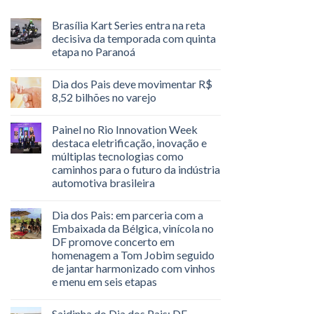
Brasília Kart Series entra na reta
decisiva da temporada com quinta
etapa no Paranoá
Dia dos Pais deve movimentar R$
8,52 bilhões no varejo
Painel no Rio Innovation Week
destaca eletrificação, inovação e
múltiplas tecnologias como
caminhos para o futuro da indústria
automotiva brasileira
Dia dos Pais: em parceria com a
Embaixada da Bélgica, vinícola no
DF promove concerto em
homenagem a Tom Jobim seguido
de jantar harmonizado com vinhos
e menu em seis etapas
Saidinha do Dia dos Pais: DF