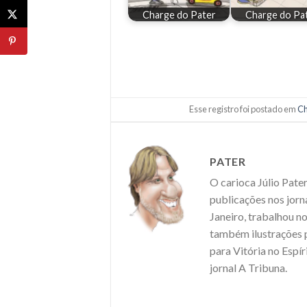
Charge do Pater
Charge do Pa
Esse registro foi postado em
Ch
PATER
O carioca Júlio Pate
publicações nos jorn
Janeiro, trabalhou n
também ilustrações
para Vitória no Espí
jornal A Tribuna.