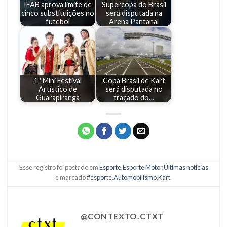
IFAB aprova limite de
Supercopa do Brasil
cinco substituições no
será disputada na
futebol
Arena Pantanal
1º Mini Festival
Copa Brasil de Kart
Artístico de
será disputada no
Guarapiranga
traçado do…
Esse registro foi postado em
Esporte
,
Esporte Motor
,
Últimas notícias
e marcado
#esporte
,
Automobilismo
,
Kart
.
@CONTEXTO.CTXT