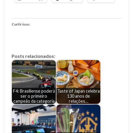
Curtir isso:
Posts relacionados:
F4: Brasiliense poderá
Taste of Japan celebra
ser o primeiro
130 anos de
campeão da categoria
relações…