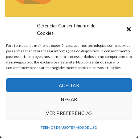
Gerenciar Consentimento de
Cookies
Para fornecer as melhores experiências, usamos tecnologias como cookies
para armazenar e/ou acessar informações do dispositivo. O consentimento
para essas tecnologias nos permitirá processar dados como comportamento
de navegação ou IDs exclusivos neste site. Não consentir ou retirar o
consentimento pode afetar negativamente certos recursos e funções.
ACEITAR
NEGAR
VER PREFERÊNCIAS
TERMOS DE USO
QUEM SOMOS
FALE CONOSCO
ANUNCIE
TERMOS DE USO
TERMOS DE USO
Copyright 2026 ©
portalcontexto.com.br