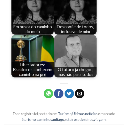
Em busca do caminho
Desconfie de todos,
do meio
inclusive de mim
Libertadores:
Brasileiros conhecem
O futuro já chegou,
caminho na pré
mas não para todos
Esse registro foi postado em
Turismo
,
Últimas notícias
e marcado
#turismo
,
caminhosantiago
,
roteirosedestinos
,
viagem
.