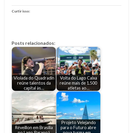
Curtir isso:
Posts relacionados:
Violada do Quadradin
Volta do Lago Caixa
reúne talentos da
reúne mais de 1.500
capital às…
atletas ao…
Projeto Velejando
Réveillon em Brasília
para o Futuro abre
no Lago Paranoá
nova turma em…