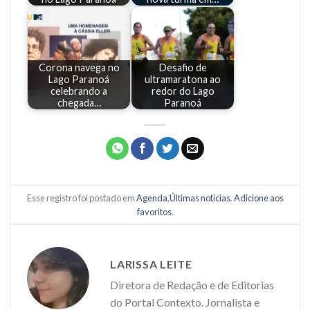
Corona navega no
Desafio de
Lago Paranoá
ultramaratona ao
celebrando a
redor do Lago
chegada…
Paranoá
Esse registro foi postado em
Agenda
,
Últimas notícias
.
Adicione aos
favoritos
.
LARISSA LEITE
Diretora de Redação e de Editorias
do Portal Contexto. Jornalista e