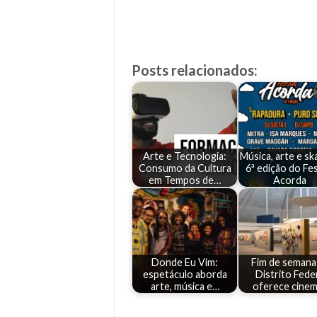
Posts relacionados:
Arte e Tecnologia:
Música, arte e sk
Consumo da Cultura
6ª edição do Fes
em Tempos de…
Acorda
Donde Eu Vim:
Fim de semana
espetáculo aborda
Distrito Fede
arte, música e…
oferece cine