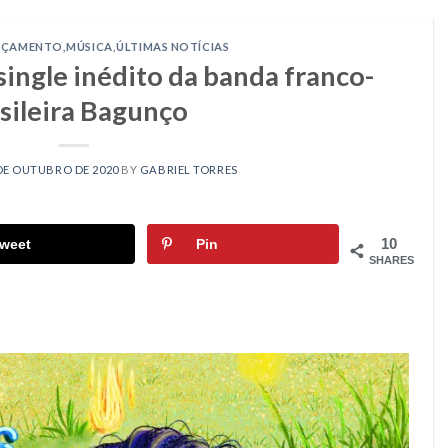
NÇAMENTO
,
MÚSICA
,
ÚLTIMAS NOTÍCIAS
 single inédito da banda franco-
sileira Bagunço
DE OUTUBRO DE 2020
BY
GABRIEL TORRES
10
weet
Pin
SHARES