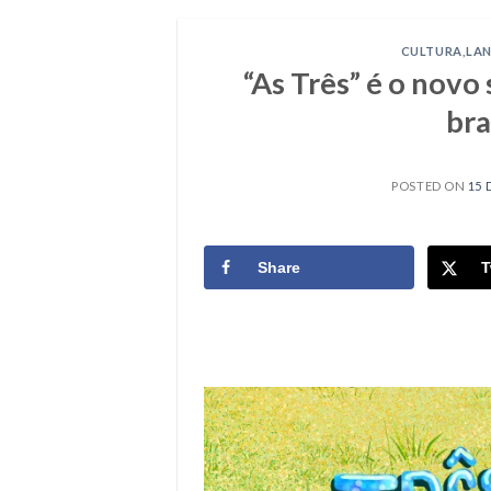
CULTURA
,
LA
“As Três” é o novo
bra
POSTED ON
15 
Share
T