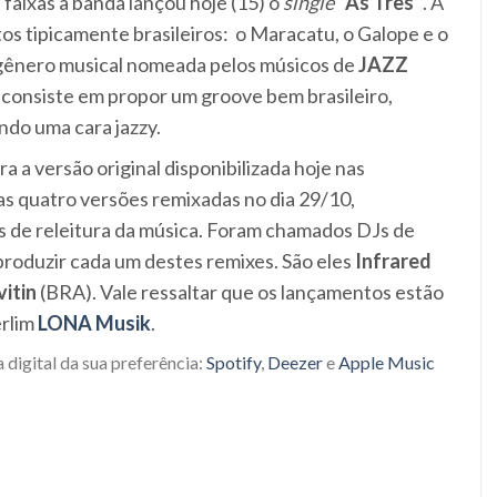
faixas a banda lançou hoje (15) o
single
“
As Três”
. A
tos tipicamente brasileiros: o Maracatu, o Galope e o
e gênero musical nomeada pelos músicos de
JAZZ
l consiste em propor um groove bem brasileiro,
ndo uma cara jazzy.
a a versão original disponibilizada hoje nas
das quatro versões remixadas no dia 29/10,
es de releitura da música. Foram chamados DJs de
produzir cada um destes remixes. São eles
Infrared
itin
(BRA). Vale ressaltar que os lançamentos estão
erlim
LONA Musik
.
 digital da sua preferência:
Spotify
,
Deezer
e
Apple Music