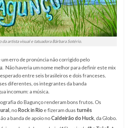
o da artista visual e tatuadora Bárbara Sotério.
 um erro de pronúncia não corrigido pelo
u
. Não haveria um nome melhor para definir este mix
nesperado entre seis brasileiros e dois franceses.
ses diferentes, os integrantes da banda
gua incomum: a música.
scografia do Bagunço renderam bons frutos. Os
ural
, no
Rock in Rio
e fizeram duas
turnês
 são a banda de apoio no
Caldeirão do Huck
, da Globo.