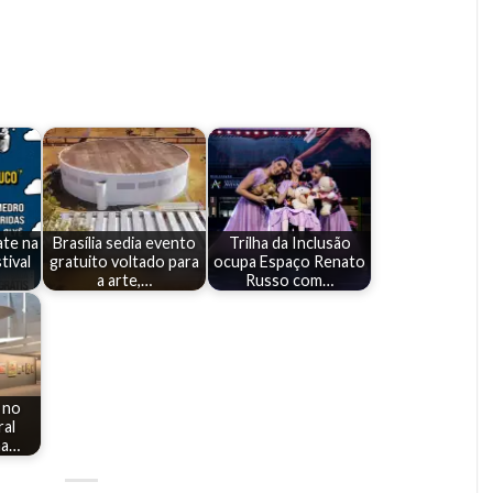
ate na
Brasília sedia evento
Trilha da Inclusão
tival
gratuito voltado para
ocupa Espaço Renato
a arte,…
Russo com…
 no
ral
ma…