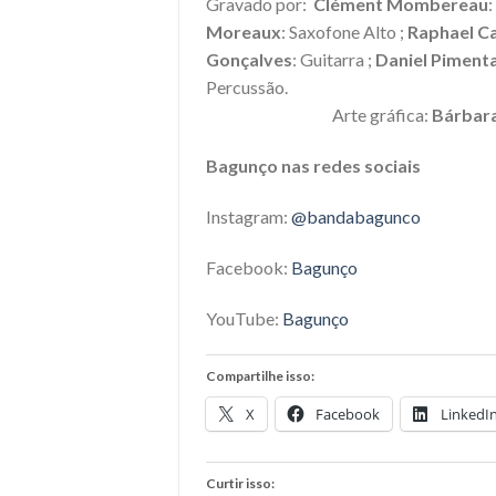
Gravado por:
Clément Mombereau
Moreaux
: Saxofone Alto ;
Raphael C
Gonçalves
: Guitarra ;
Daniel Piment
Per
Arte gráfica:
Bárbara
Bagunço nas redes sociais
Instagram:
@bandabagunco
Facebook:
Bagunço
YouTube:
Bagunço
Compartilhe isso:
X
Facebook
LinkedI
Curtir isso: