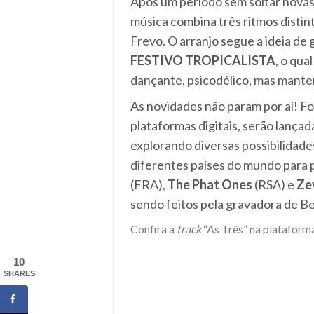
Após um período sem soltar novas 
música combina três ritmos distin
Frevo. O arranjo segue a ideia d
FESTIVO TROPICALISTA
, o qua
dançante, psicodélico, mas mante
As novidades não param por aí! For
plataformas digitais, serão lança
explorando diversas possibilidad
diferentes países do mundo para 
(FRA),
The Phat Ones
(RSA) e
Zev
sendo feitos pela gravadora de B
Confira a
track
“As Três” na plataforma
10
SHARES