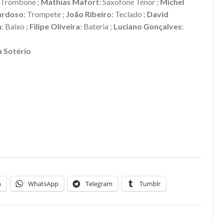
: Trombone ;
Mathias Mafort
: Saxofone Ténor ;
Michel
ardoso
: Trompete ;
João Ribeiro
: Teclado ;
David
a
: Baixo ;
Filipe Oliveira
: Bateria ;
Luciano Gonçalves
:
cussão.
 Sotério
n
WhatsApp
Telegram
Tumblr